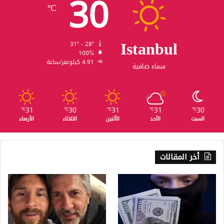
30
℃
Istanbul
31º - 28º
100%
4.91 كيلومتر/ساعة
سماء صافية
31
30
31
31
30
℃
℃
℃
℃
℃
السبت
الأحد
الأثنين
الثلاثاء
الأربعاء
أخر المقالات