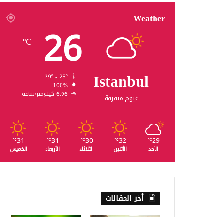
Weather
26
℃
Istanbul
29º - 25º
100%
6.96 كيلومتر/ساعة
غيوم متفرقة
31
31
30
32
29
℃
℃
℃
℃
℃
الأحد
الأثنين
الثلاثاء
الأربعاء
الخميس
أخر المقالات