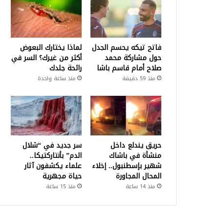
فاتح تيكه يحسم الجدل
لماذا يختارك البعوض
حول مشاركة محمد
أكثر من غيرك؟ السر في
صلاح أمام قاسم باشا
رائحة جلدك
منذ 59 دقيقة
منذ ساعة واحدة
حريق يندلع داخل
سر جديد في “شلال
منشأة في باشاك
الدم” بأنتاركتيكا..
شهير بإسطنبول.. إخلاء
علماء يكشفون آثار
المحال المجاورة
حياة مجهرية
منذ 14 ساعة
منذ 15 ساعة