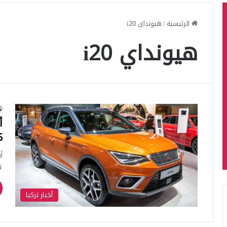
الرئيسية
/
هيونداي i20
هيونداي i20
أ
25
تركيا 
أخبار تركيا