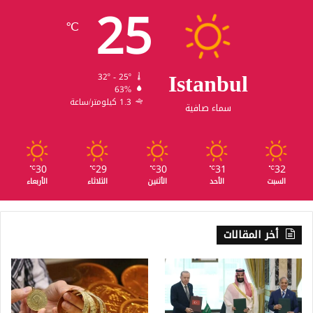
25
℃
Istanbul
32º - 25º
63%
1.3 كيلومتر/ساعة
سماء صافية
30
29
30
31
32
℃
℃
℃
℃
℃
السبت
الأحد
الأثنين
الثلاثاء
الأربعاء
أخر المقالات