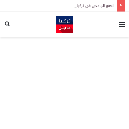
العفو الجامعي في تركيا يدخل حيز التنفيذ رسمياً
القائمة
اكت