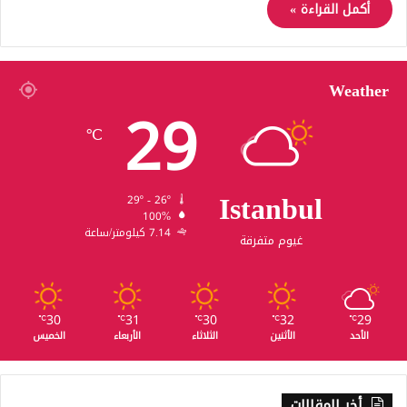
أكمل القراءة »
Weather
29
℃
Istanbul
29º - 26º
100%
7.14 كيلومتر/ساعة
غيوم متفرقة
30
31
30
32
29
℃
℃
℃
℃
℃
الأحد
الأثنين
الثلاثاء
الأربعاء
الخميس
أخر المقالات