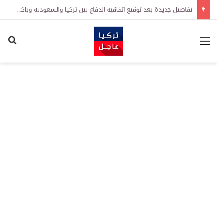
تفاصيل جديدة بعد توقيع اتفاقية الدفاع بين تركيا والسعودية وباكستان.. ما الهدف من التحالف الثلاثي؟
القائمة
اكت