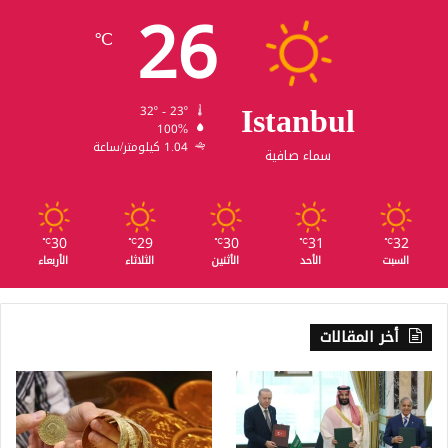
26
℃
Istanbul
32º - 23º
100%
1.04 كيلومتر/ساعة
سماء صافية
30
29
30
31
32
℃
℃
℃
℃
℃
السبت
الأحد
الأثنين
الثلاثاء
الأربعاء
أخر المقالات