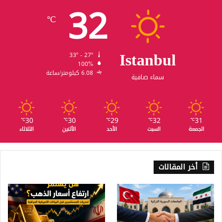
32
℃
Istanbul
33º - 27º
100%
6.08 كيلومتر/ساعة
سماء صافية
30
30
29
32
31
℃
℃
℃
℃
℃
الجمعة
السبت
الأحد
الأثنين
الثلاثاء
أخر المقالات