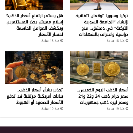
تركيا وسوريا توقعان اتفاقية
هل يستمر ارتفاع أسعار الذهب؟
لإنشاء “الجامعة السورية
إسلام مميش يحذر المستثمرين
التركية” في دمشق.. منح
ويكشف العوامل الحاسمة
دراسية واعتراف بالشهادات
لمسار الأسعار
منذ 18 ساعة
منذ 18 ساعة
أسعار الذهب اليوم الخميس..
تحذير بشأن أسعار الذهب..
سعر جرام ذهب 24 و22 و21
بيانات أمريكية مرتقبة قد تدفع
وسعر ليرة ذهب جمهوريات
الأسعار للصعود أو الهبوط
منذ 19 ساعة
منذ 19 ساعة