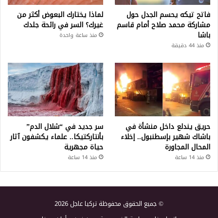
فاتح تيكه يحسم الجدل حول
لماذا يختارك البعوض أكثر من
مشاركة محمد صلاح أمام قاسم
غيرك؟ السر في رائحة جلدك
باشا
منذ ساعة واحدة
منذ 44 دقيقة
حريق يندلع داخل منشأة في
سر جديد في “شلال الدم”
باشاك شهير بإسطنبول.. إخلاء
بأنتاركتيكا.. علماء يكشفون آثار
المحال المجاورة
حياة مجهرية
منذ 14 ساعة
منذ 14 ساعة
© جميع الحقوق محفوظة تركيا عاجل 2026