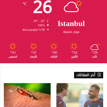
26
℃
Istanbul
29º - 25º
100%
6.96 كيلومتر/ساعة
غيوم متفرقة
31
31
30
32
29
℃
℃
℃
℃
℃
الأحد
الأثنين
الثلاثاء
الأربعاء
الخميس
أخر المقالات