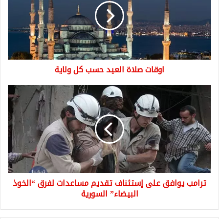
حسب
كل
ولاية
اوقات صلاة العيد حسب كل ولاية
ترامب
يوافق
على
إستئناف
تقديم
مساعدات
لفرق
“الخوذ
البيضاء”
ترامب يوافق على إستئناف تقديم مساعدات لفرق “الخوذ
السورية
البيضاء” السورية