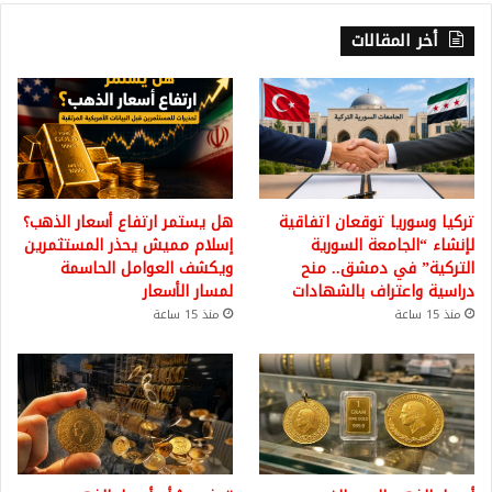
أخر المقالات
تركيا وسوريا توقعان اتفاقية
هل يستمر ارتفاع أسعار الذهب؟
لإنشاء “الجامعة السورية
إسلام مميش يحذر المستثمرين
التركية” في دمشق.. منح
ويكشف العوامل الحاسمة
دراسية واعتراف بالشهادات
لمسار الأسعار
منذ 15 ساعة
منذ 15 ساعة