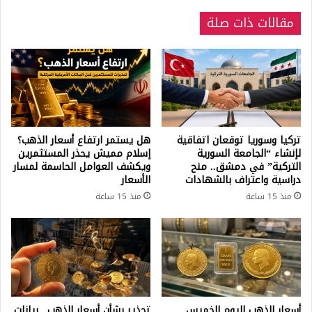
مقالات ذات صلة
تركيا وسوريا توقعان اتفاقية
هل يستمر ارتفاع أسعار الذهب؟
لإنشاء “الجامعة السورية
إسلام مميش يحذر المستثمرين
التركية” في دمشق.. منح
ويكشف العوامل الحاسمة لمسار
دراسية واعتراف بالشهادات
الأسعار
منذ 15 ساعة
منذ 15 ساعة
أسعار الذهب اليوم الخميس..
تحذير بشأن أسعار الذهب.. بيانات