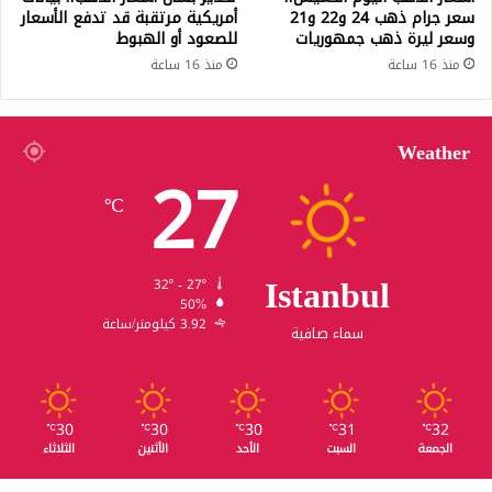
سعر جرام ذهب 24 و22 و21
أمريكية مرتقبة قد تدفع الأسعار
وسعر ليرة ذهب جمهوريات
للصعود أو الهبوط
منذ 16 ساعة
منذ 16 ساعة
Weather
27
℃
Istanbul
32º - 27º
50%
3.92 كيلومتر/ساعة
سماء صافية
30
30
30
31
32
℃
℃
℃
℃
℃
الجمعة
السبت
الأحد
الأثنين
الثلاثاء