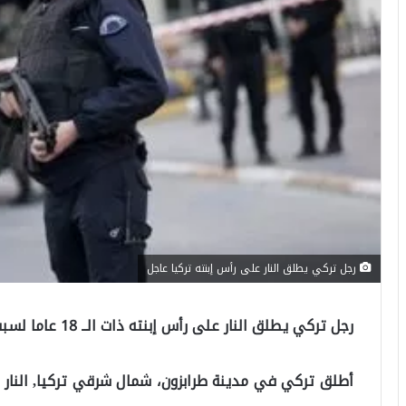
رجل تركي يطلق النار على رأس إبنته تركيا عاجل
رجل تركي يطلق النار على رأس إبنته ذات الــ 18 عاما لسبب غريب.
أطلق تركي في مدينة طرابزون، شمال شرقي تركيا, النار