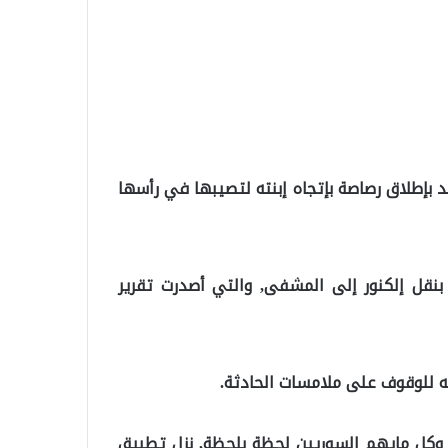
د بإطلاق رصاصة بإتجاه إبنته لتصيبها في رأسها
 بنقل إلكنور إلى المشفى, والتي أصدرت تقرير
عه للوقوف على ملامسات الحادثة.
ت, وكل مايهم السوريين لحظة بلحظة, نزل تطبيق