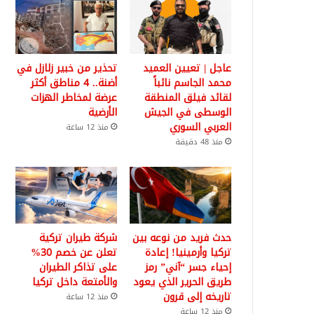
عاجل | تعيين العميد
تحذير من خبير زلازل في
محمد الجاسم نائباً
أضنة.. 4 مناطق أكثر
لقائد فيلق المنطقة
عرضة لمخاطر الهزات
الوسطى في الجيش
الأرضية
العربي السوري
منذ 12 ساعة
منذ 48 دقيقة
حدث فريد من نوعه بين
شركة طيران تركية
تركيا وأرمينيا! إعادة
تعلن عن خصم 30%
إحياء جسر “آني” رمز
على تذاكر الطيران
طريق الحرير الذي يعود
والأمتعة داخل تركيا
تاريخه إلى قرون
منذ 12 ساعة
منذ 12 ساعة