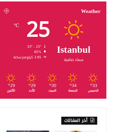
Weather
25
℃
Istanbul
33º - 25º
85%
3.85 كيلومتر/ساعة
سماء صافية
29
29
30
34
33
℃
℃
℃
℃
℃
الخميس
الجمعة
السبت
الأحد
الأثنين
أخر المقالات