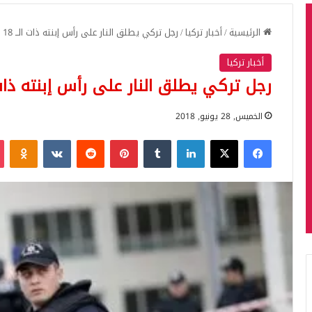
الرئيسية
/
أخبار تركيا
/
رجل تركي يطلق النار على رأس إبنته ذات الــ 18 عاما لسبب غريب
أخبار تركيا
رجل تركي يطلق النار على رأس إبنته ذات الــ 18 عاما لسب
الخميس, 28 يونيو, 2018
فيسبوك
‫X
لينكدإن
‏Tumblr
بينتيريست
‏Reddit
‏VKontakte
Odnoklassniki