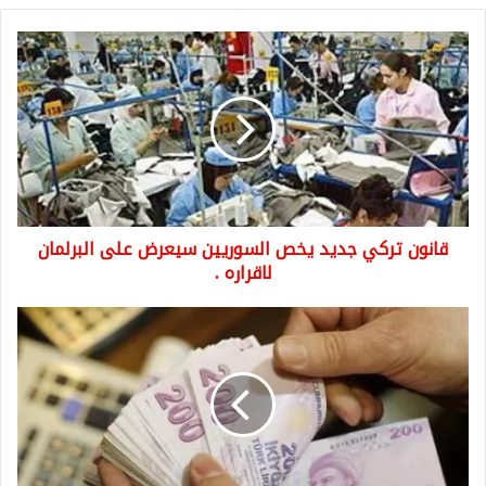
قانون
تركي
جديد
يخص
السوريين
سيعرض
على
البرلمان
لاقراره
قانون تركي جديد يخص السوريين سيعرض على البرلمان
.
لاقراره .
أسعار
صرف
العملات
مقابل
الليرة
التركية
لتعاملات
اليوم