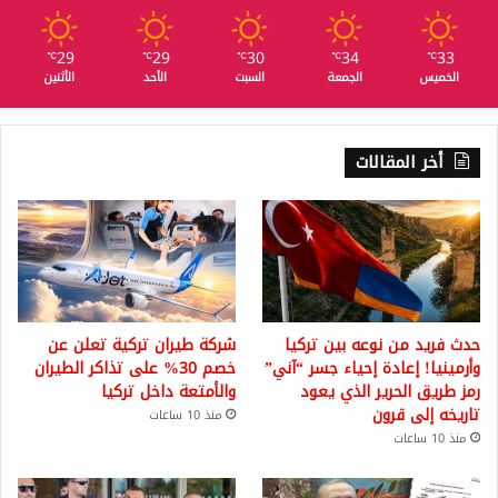
29
29
30
34
33
℃
℃
℃
℃
℃
الخميس
الجمعة
السبت
الأحد
الأثنين
أخر المقالات
حدث فريد من نوعه بين تركيا
شركة طيران تركية تعلن عن
وأرمينيا! إعادة إحياء جسر “آني”
خصم 30% على تذاكر الطيران
رمز طريق الحرير الذي يعود
والأمتعة داخل تركيا
تاريخه إلى قرون
منذ 10 ساعات
منذ 10 ساعات