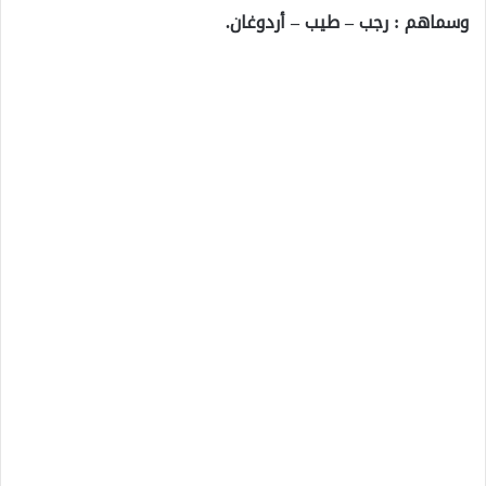
وسماهم : رجب – طيب – أردوغان.