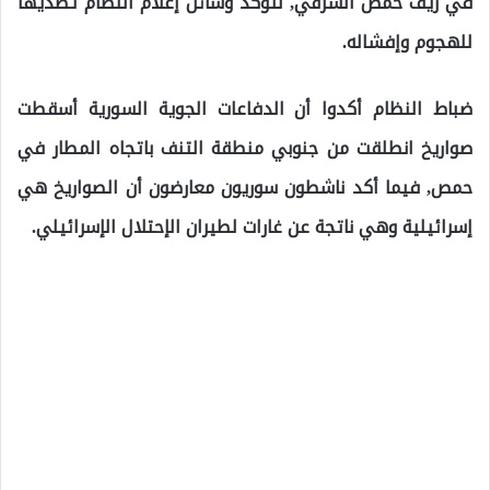
في ريف حمص الشرقي, لتؤكد وسائل إعلام النظام تصديها
للهجوم وإفشاله.
ضباط النظام أكدوا أن الدفاعات الجوية السورية أسقطت
صواريخ انطلقت من جنوبي منطقة التنف باتجاه المطار في
حمص, فيما أكد ناشطون سوريون معارضون أن الصواريخ هي
إسرائيلية وهي ناتجة عن غارات لطيران الإحتلال الإسرائيلي.