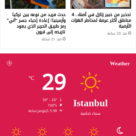
تحذير من خبير زلازل في أضنة.. 4
حدث فريد من نوعه بين تركيا
مناطق أكثر عرضة لمخاطر الهزات
وأرمينيا! إعادة إحياء جسر “آني”
الأرضية
رمز طريق الحرير الذي يعود
تاريخه إلى قرون
منذ 20 ساعة
منذ 21 ساعة
Weather
29
℃
Istanbul
30º - 26º
100%
5.98 كيلومتر/ساعة
سماء صافية