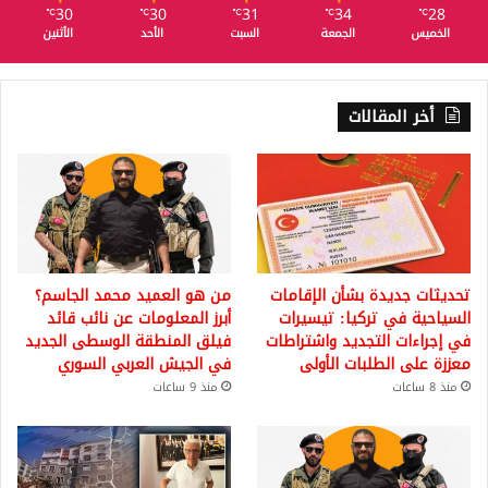
30
30
31
34
28
℃
℃
℃
℃
℃
الخميس
الجمعة
السبت
الأحد
الأثنين
أخر المقالات
تحديثات جديدة بشأن الإقامات
من هو العميد محمد الجاسم؟
السياحية في تركيا: تيسيرات
أبرز المعلومات عن نائب قائد
في إجراءات التجديد واشتراطات
فيلق المنطقة الوسطى الجديد
معززة على الطلبات الأولى
في الجيش العربي السوري
منذ 8 ساعات
منذ 9 ساعات