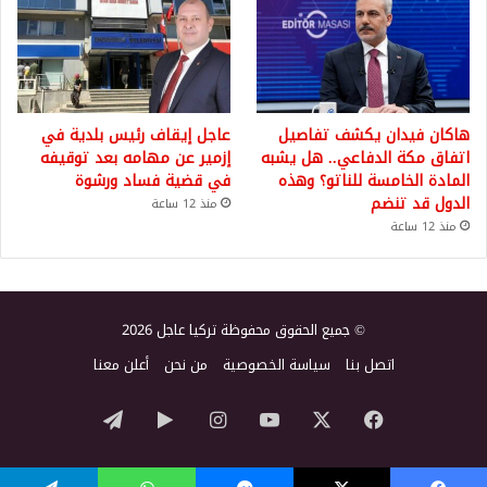
هاكان فيدان يكشف تفاصيل
عاجل إيقاف رئيس بلدية في
اتفاق مكة الدفاعي.. هل يشبه
إزمير عن مهامه بعد توقيفه
المادة الخامسة للناتو؟ وهذه
في قضية فساد ورشوة
الدول قد تنضم
منذ 12 ساعة
منذ 12 ساعة
© جميع الحقوق محفوظة تركيا عاجل 2026
اتصل بنا
سياسة الخصوصية
من نحن
أعلن معنا
‫X
فيسبوك
‫YouTube
انستقرام
‏Google
تيلقرام
Play