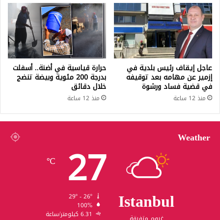
عاجل إيقاف رئيس بلدية في
حرارة قياسية في أضنة.. أسفلت
إزمير عن مهامه بعد توقيفه
بدرجة 200 مئوية وبيضة تنضج
في قضية فساد ورشوة
خلال دقائق
منذ 12 ساعة
منذ 12 ساعة
Weather
27
℃
Istanbul
29º - 26º
100%
6.31 كيلومتر/ساعة
غيوم متفرقة