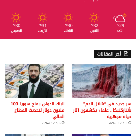
30
31
30
32
29
℃
℃
℃
℃
℃
الأحد
الأثنين
الثلاثاء
الأربعاء
الخميس
أخر المقالات
سر جديد في “شلال الدم”
البنك الدولي يمنح سوريا 100
بأنتاركتيكا.. علماء يكشفون آثار
مليون دولار لتحديث القطاع
حياة مجهرية
المالي
منذ 12 ساعة
منذ 12 ساعة