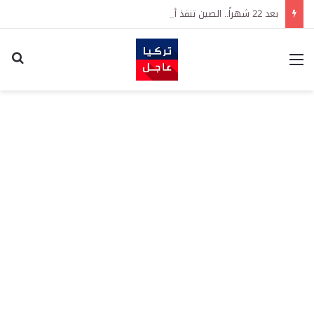
بعد 22 شهراً.. الصين تنفذ أقوى عملية شراء للذهب منذ أكتوبر 2023
القائمة
اكت