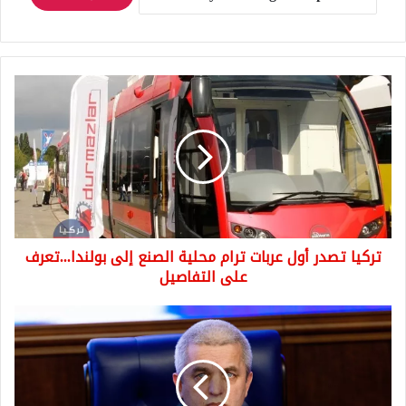
تركيا
تصدر
أول
عربات
ترام
محلية
الصنع
إلى
بولندا...تعرف
تركيا تصدر أول عربات ترام محلية الصنع إلى بولندا...تعرف
على
التفاصيل
على التفاصيل
هذا
ما
اقترحته
روسيا
لتمويل