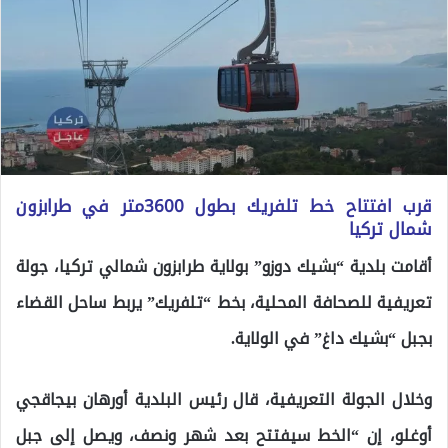
قرب افتتاح خط تلفريك بطول 3600متر في طرابزون
شمال تركيا
أقامت بلدية “بشيك دوزو” بولاية طرابزون شمالي تركيا، جولة
تعريفية للصحافة المحلية، بخط “تلفريك” يربط ساحل القضاء
بجبل “بشيك داغ” في الولاية.
وخلال الجولة التعريفية، قال رئيس البلدية أورهان بيجاقجي
أوغلو، إن “الخط سيفتتح بعد شهر ونصف، ويصل إلى جبل