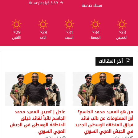
3.59 كيلومتر/ساعة
سماء صافية
29
29
31
34
33
℃
℃
℃
℃
℃
الخميس
الجمعة
السبت
الأحد
الأثنين
أخر المقالات
من هو العميد محمد الجاسم؟
عاجل | تعيين العميد محمد
أبرز المعلومات عن نائب قائد
الجاسم نائباً لقائد فيلق
فيلق المنطقة الوسطى الجديد
المنطقة الوسطى في الجيش
في الجيش العربي السوري
العربي السوري
منذ ساعتين
منذ ساعتين