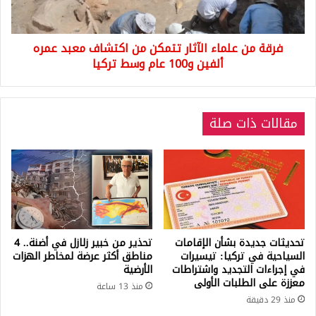
اكتشاف
معبد
عمره
فرقة من علماء الآثار تتمكن من اكتشاف معبد عمره
ألفين
و100
ألفين و100 عام وسط تركيا
عام
وسط
تركيا
مقالات ذات صلة
تحديثات جديدة بشأن الإقامات
تحذير من خبير زلازل في أضنة.. 4
السياحية في تركيا: تيسيرات
مناطق أكثر عرضة لمخاطر الهزات
في إجراءات التجديد واشتراطات
الأرضية
معززة على الطلبات الأولى
منذ 13 ساعة
منذ 29 دقيقة