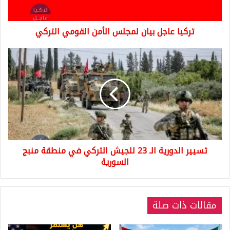
تركيا عاجل بيان لمجلس الأمن القومي التركي
تسيير
الدورية
الـ
23
للجيش
التركي
في
منطقة
منبج
تسيير الدورية الـ 23 للجيش التركي في منطقة منبج
السورية
السورية
مقالات ذات صلة