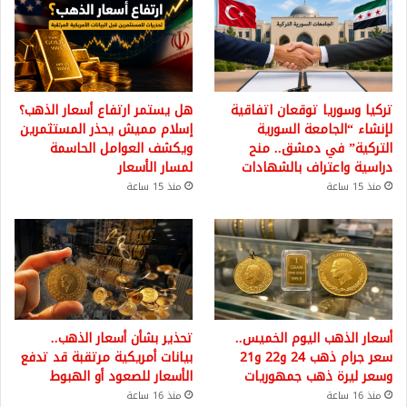
تركيا وسوريا توقعان اتفاقية
هل يستمر ارتفاع أسعار الذهب؟
لإنشاء “الجامعة السورية
إسلام مميش يحذر المستثمرين
التركية” في دمشق.. منح
ويكشف العوامل الحاسمة
دراسية واعتراف بالشهادات
لمسار الأسعار
منذ 15 ساعة
منذ 15 ساعة
أسعار الذهب اليوم الخميس..
تحذير بشأن أسعار الذهب..
سعر جرام ذهب 24 و22 و21
بيانات أمريكية مرتقبة قد تدفع
وسعر ليرة ذهب جمهوريات
الأسعار للصعود أو الهبوط
منذ 16 ساعة
منذ 16 ساعة