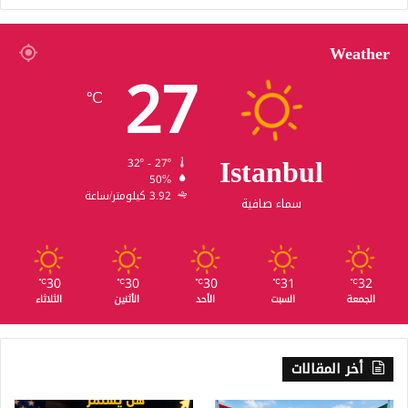
Weather
27
℃
Istanbul
32º - 27º
50%
3.92 كيلومتر/ساعة
سماء صافية
30
30
30
31
32
℃
℃
℃
℃
℃
الجمعة
السبت
الأحد
الأثنين
الثلاثاء
أخر المقالات