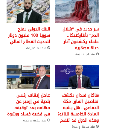
سر جديد في “شلال
البنك الدولي يمنح
الدم” بأنتاركتيكا..
سوريا 100 مليون دولار
علماء يكشفون آثار
لتحديث القطاع المالي
حياة مجهرية
منذ 60 دقيقة
منذ 54 دقيقة
هاكان فيدان يكشف
عاجل إيقاف رئيس
تفاصيل اتفاق مكة
بلدية في إزمير عن
الدفاعي.. هل يشبه
مهامه بعد توقيفه
المادة الخامسة للناتو؟
في قضية فساد ورشوة
وهذه الدول قد تنضم
منذ ساعة واحدة
منذ ساعة واحدة