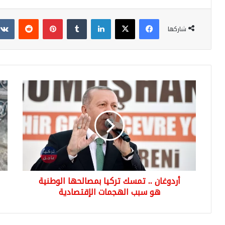
فيسبوك
‫X
لينكدإن
بينتيريست
شاركها
أردوغان
أبو
..
بكر
تمسك
الب
تركيا
ميت
بمصالحها
سري
الوطنية
جراء
هو
ضرب
سبب
جوي
الهجمات
...
أردوغان .. تمسك تركيا بمصالحها الوطنية
الإقتصادية
تعر
هو سبب الهجمات الإقتصادية
على
الت