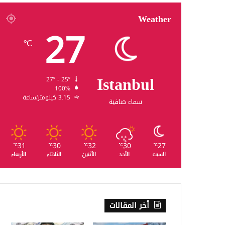
Weather
27
℃
Istanbul
27º - 25º
100%
3.15 كيلومتر/ساعة
سماء صافية
31
30
32
30
27
℃
℃
℃
℃
℃
السبت
الأحد
الأثنين
الثلاثاء
الأربعاء
أخر المقالات