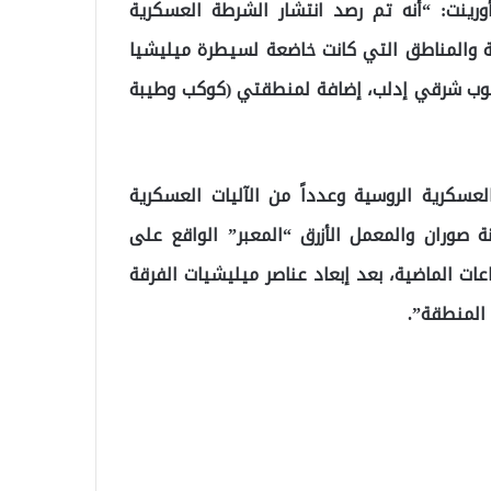
طيف الخطابي) لأورينت: “أنه تم رصد انتشار الشرطة العسكرية
 والمناطق التي كانت خاضعة لسيطرة ميليشيا
جنوب شرقي إدلب، إضافة لمنطقتي (كوكب وطيبة
كثر من 50 عنصراً للشرطة العسكرية الروسية وعدداً من الآليات العسكرية
صوران والمعمل الأزرق “المعبر” الواقع على
ات الماضية، بعد إبعاد عناصر ميليشيات الفرقة
 المنطقة”.