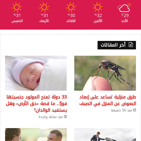
31
31
30
32
29
℃
℃
℃
℃
℃
الأحد
الأثنين
الثلاثاء
الأربعاء
الخميس
أخر المقالات
طرق منزلية تساعد على إبعاد
33 دولة تمنح المولود جنسيتها
البعوض عن المنزل في الصيف
فورًا.. ما قصة «حق الأرض» وهل
يستفيد الوالدان؟
منذ 55 دقيقة
منذ ساعة واحدة