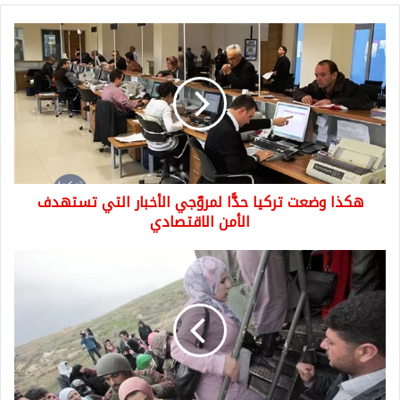
هكذا
وضعت
تركيا حدًّا
لمروّجي
الأخبار
التي
تستهدف
الأمن
الاقتصادي
هكذا وضعت تركيا حدًّا لمروّجي الأخبار التي تستهدف
الأمن الاقتصادي
حقيقة
بدء
الحكومة
التركية
بترحيل
السوريين
عن
أراضيها