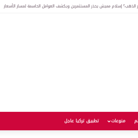
ذهب 24 و22 و21 وسعر ليرة ذهب جمهوريات
لم
منوعات
تطبيق تركيا عاجل