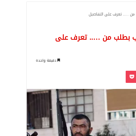
للبحث
من ….. تعرف على التفاصيل
ب بطلب من ….. تعرف على
دقيقة واحدة
‫Pocket
Odnoklassn