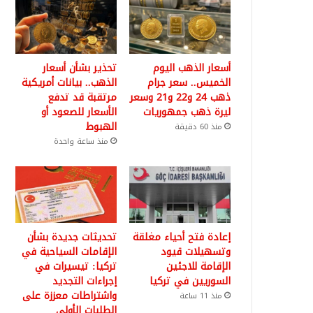
أسعار الذهب اليوم
تحذير بشأن أسعار
الخميس.. سعر جرام
الذهب.. بيانات أمريكية
ذهب 24 و22 و21 وسعر
مرتقبة قد تدفع
ليرة ذهب جمهوريات
الأسعار للصعود أو
الهبوط
منذ 60 دقيقة
منذ ساعة واحدة
إعادة فتح أحياء مغلقة
تحديثات جديدة بشأن
وتسهيلات قيود
الإقامات السياحية في
الإقامة للاجئين
تركيا: تيسيرات في
السوريين في تركيا
إجراءات التجديد
واشتراطات معززة على
منذ 11 ساعة
الطلبات الأولى