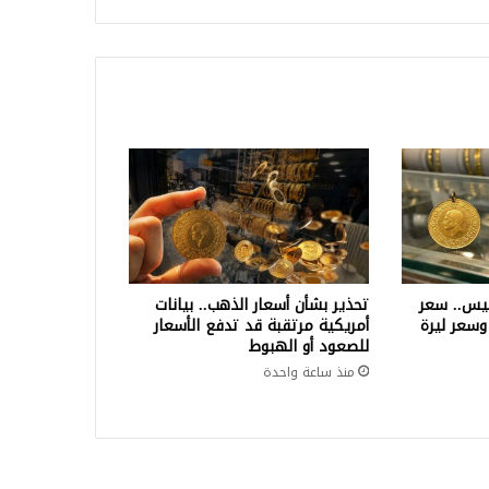
ب
ميس.. سعر
تحذير بشأن أسعار الذهب.. بيانات
ام ذهب 24 و22 و21 وسعر ليرة
أمريكية مرتقبة قد تدفع الأسعار
للصعود أو الهبوط
منذ ساعة واحدة