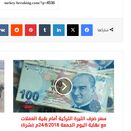
فيسبوك
‫X
لينكدإن
بينتيريست
شاركها
سعر
معر
صرف
إدل
الليرة
هل
التركية
ستب
أمام
قريب
بقية
“ال
العملات
الو
مع
للتح
نهاية
تعل
سعر صرف الليرة التركية أمام بقية العملات
اليوم
النف
الجمعة
مع نهاية اليوم الجمعة 24/8/2018م (نشرة)
الع
24/8/2018م
في