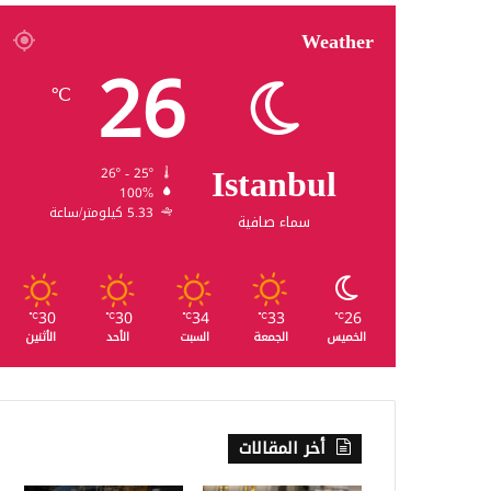
Weather
26
℃
Istanbul
26º - 25º
100%
5.33 كيلومتر/ساعة
سماء صافية
30
30
34
33
26
℃
℃
℃
℃
℃
الخميس
الجمعة
السبت
الأحد
الأثنين
أخر المقالات