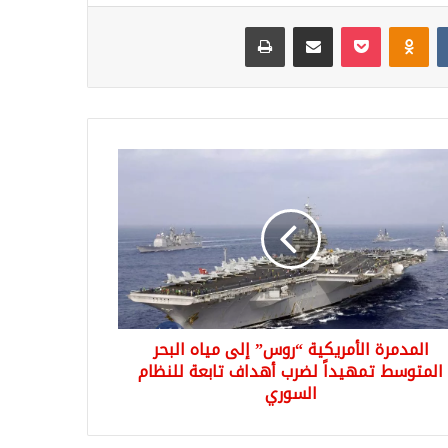
Odnoklassniki
‫Pocket
مشاركة عبر البريد
طباعة
دمرة
مريكية
س”
ه
ر
توسط
داً
ب
المدمرة الأمريكية “روس” إلى مياه البحر
اف
عة
المتوسط تمهيداً لضرب أهداف تابعة للنظام
ظام
السوري
وري