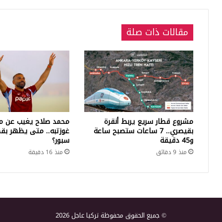
مقالات ذات صلة
مشروع قطار سريع يربط أنقرة
محمد صلاح يغيب عن مب
بقيصري.. 7 ساعات ستصبح ساعة
غوزتبه.. متى يظهر بق
و45 دقيقة
سبور؟
منذ 9 دقائق
منذ 16 دقيقة
© جميع الحقوق محفوظة تركيا عاجل 2026