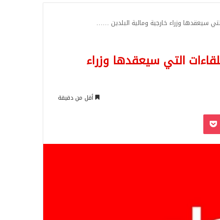
للبحث
 التي سيعقدها وزراء خارجية ومالية البلدين ……
للقاءات التي سيعقدها وزراء
أقل من دقيقة
‫Pocket
Odnoklassn