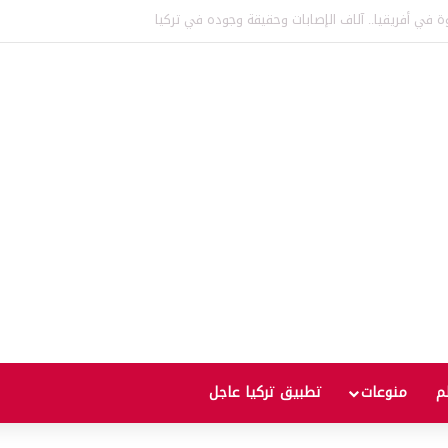
ساعات ستصبح ساعة و45 دقيقة
لم
منوعات
تطبيق تركيا عاجل