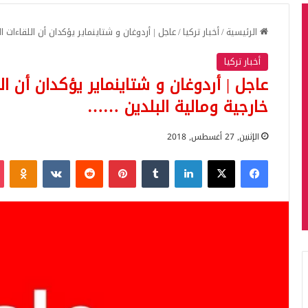
الرئيسية
/
أخبار تركيا
/
عاجل | أردوغان و شتاينماير يؤكدان أن اللقاءات
أخبار تركيا
عاجل | أردوغان و شتاينماير يؤكدان أن ا
خارجية ومالية البلدين ……
الإثنين, 27 أغسطس, 2018
فيسبوك
‫X
لينكدإن
بينتيريست
iki