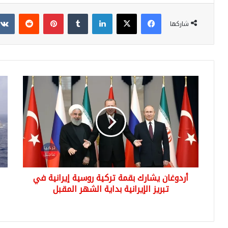
فيسبوك
‫X
لينكدإن
بينتيريست
شاركها
أردوغان
الم
يشارك
الأ
بقمة
“رو
تركية
إلى
روسية
ميا
إيرانية
البح
في
الم
تبريز
تمهي
الإيرانية
لضر
أردوغان يشارك بقمة تركية روسية إيرانية في
بداية
أهد
الشهر
تبريز الإيرانية بداية الشهر المقبل
تاب
المقبل
للن
الس