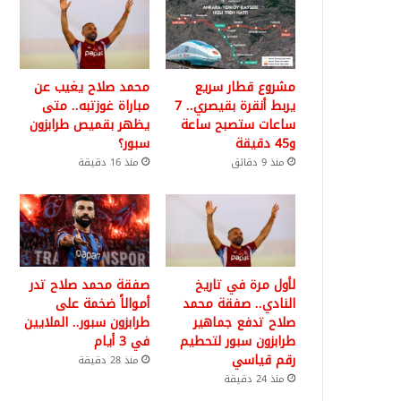
مشروع قطار سريع
محمد صلاح يغيب عن
يربط أنقرة بقيصري.. 7
مباراة غوزتبه.. متى
ساعات ستصبح ساعة
يظهر بقميص طرابزون
و45 دقيقة
سبور؟
منذ 9 دقائق
منذ 16 دقيقة
لأول مرة في تاريخ
صفقة محمد صلاح تدر
النادي.. صفقة محمد
أموالاً ضخمة على
صلاح تدفع جماهير
طرابزون سبور.. الملايين
طرابزون سبور لتحطيم
في 3 أيام
رقم قياسي
منذ 28 دقيقة
منذ 24 دقيقة