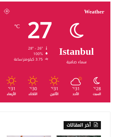
Weather
27
℃
Istanbul
28º - 26º
100%
3.75 كيلومتر/ساعة
سماء صافية
31
30
31
31
28
℃
℃
℃
℃
℃
السبت
الأحد
الأثنين
الثلاثاء
الأربعاء
أخر المقالات