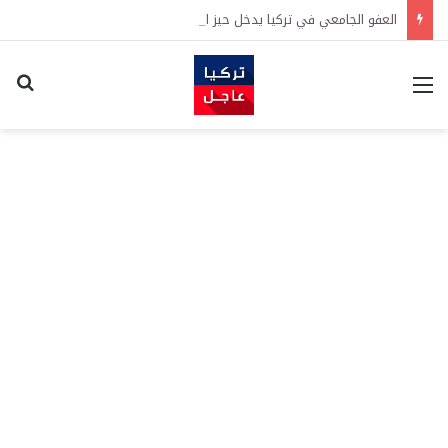
العفو الجامعي في تركيا يدخل حيز التنفيذ رسمياً
القائمة
اكت