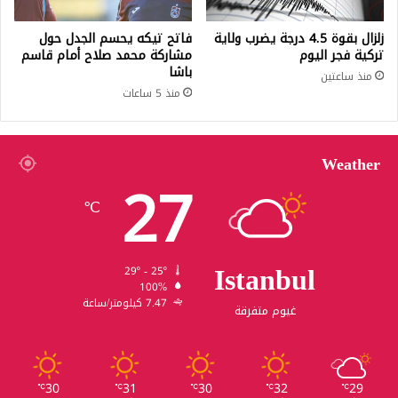
زلزال بقوة 4.5 درجة يضرب ولاية
فاتح تيكه يحسم الجدل حول
تركية فجر اليوم
مشاركة محمد صلاح أمام قاسم
باشا
منذ ساعتين
منذ 5 ساعات
Weather
27
℃
Istanbul
29º - 25º
100%
7.47 كيلومتر/ساعة
غيوم متفرقة
30
31
30
32
29
℃
℃
℃
℃
℃