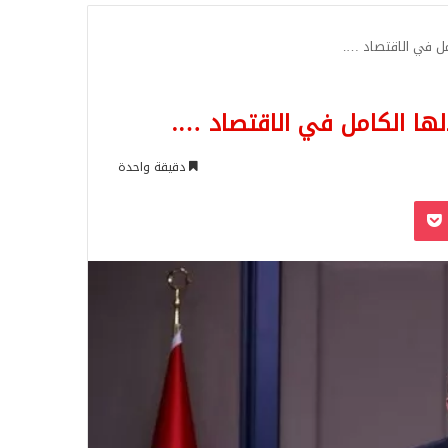
للبحث
امل في الاقتصاد ….
لها الكامل في الاقتصاد ….
دقيقة واحدة
‫Pocket
Odnoklassn