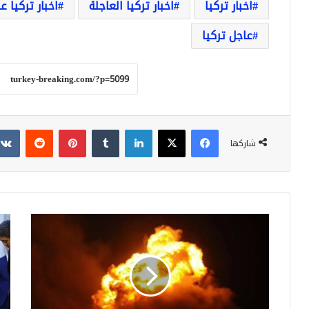
اخبار تركيا
اخبار تركيا العاجلة
اخبار تركيا ع
عاجل تركيا
فيسبوك
‫X
لينكدإن
بينتيريست
شاركها
غارات
توق
جوية
12
تضرب
اتفا
مطار
تعا
المزة
بين
العسكري
تركي
بدمشق
وقر