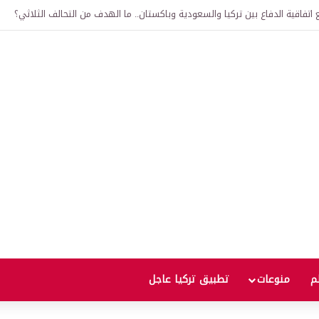
لى 12 ألف ليرة.. متى يحدث ذلك؟
لم
منوعات
تطبيق تركيا عاجل