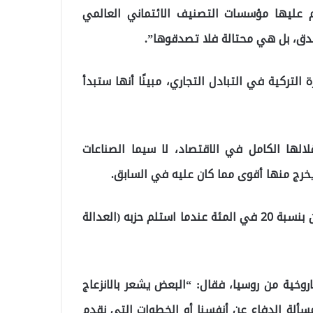
م عليها مؤسسات التصنيف الائتماني العالمي
دق، بل هي محتالة فلا تصدقوها”.
 التركية في التبادل التجاري، مبينًا أنها ستبدأ
الها الكامل في الاقتصاد، لا سيما الصناعات
ويخرج منها أقوى مما كان عليه في السابق.
وأضاف أن اكتفاء تركيا الذاتي في الصناعات الدفاعية كان بنسبة 20 في المئة عندما استلم حزبه (العدالة
دوغان إلى اتفاقية شراء منظومة إس-400 الصاروخية من روسيا، فقال: “البعض يشعر بالانزعاج
سألة الدفاع عن أنفسنا أو الخطوات التي نقدم