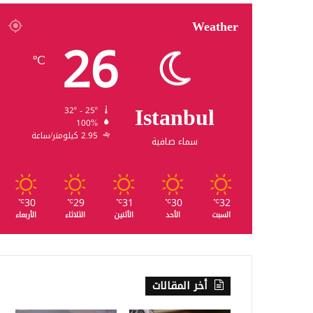
Weather
26
℃
Istanbul
32º - 25º
100%
2.95 كيلومتر/ساعة
سماء صافية
30
29
31
30
32
℃
℃
℃
℃
℃
السبت
الأحد
الأثنين
الثلاثاء
الأربعاء
أخر المقالات