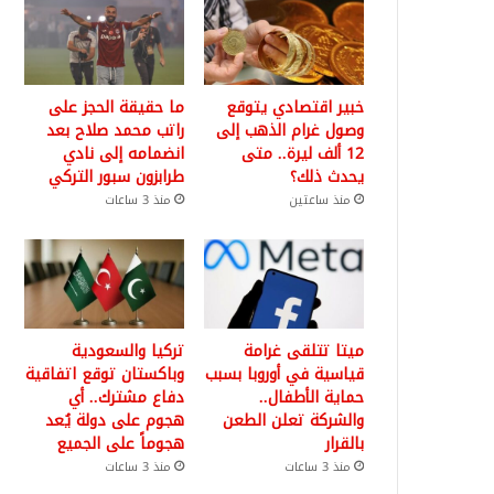
خبير اقتصادي يتوقع
ما حقيقة الحجز على
وصول غرام الذهب إلى
راتب محمد صلاح بعد
12 ألف ليرة.. متى
انضمامه إلى نادي
يحدث ذلك؟
طرابزون سبور التركي
منذ ساعتين
منذ 3 ساعات
ميتا تتلقى غرامة
تركيا والسعودية
قياسية في أوروبا بسبب
وباكستان توقع اتفاقية
حماية الأطفال..
دفاع مشترك.. أي
والشركة تعلن الطعن
هجوم على دولة يُعد
بالقرار
هجوماً على الجميع
منذ 3 ساعات
منذ 3 ساعات