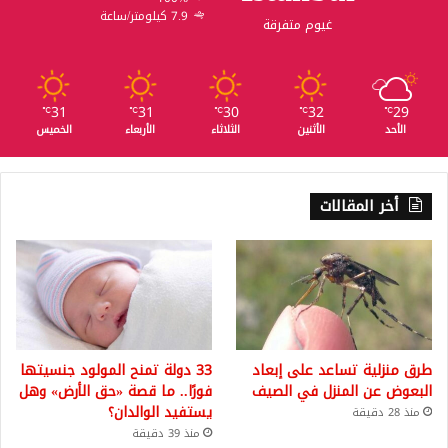
7.9 كيلومتر/ساعة
غيوم متفرقة
31
31
30
32
29
℃
℃
℃
℃
℃
الأحد
الأثنين
الثلاثاء
الأربعاء
الخميس
أخر المقالات
طرق منزلية تساعد على إبعاد
33 دولة تمنح المولود جنسيتها
البعوض عن المنزل في الصيف
فورًا.. ما قصة «حق الأرض» وهل
يستفيد الوالدان؟
منذ 28 دقيقة
منذ 39 دقيقة