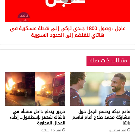
تركي
إلـى
نقطة
عسـكرية
عاجل : وصول 1800 جندي تركي إلـى نقطة عسـكرية في
في
هاتاي
هاتاي لنقلهم إلى الحدود السـورية
لنقلهم
إلى
الحدود
مقالات ذات صلة
السـورية
فاتح تيكه يحسم الجدل حول
حريق يندلع داخل منشأة في
مشاركة محمد صلاح أمام قاسم
باشاك شهير بإسطنبول.. إخلاء
باشا
المحال المجاورة
منذ ساعتين
منذ 16 ساعة