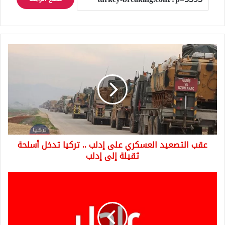
عقب
التصعيد
العسكري
على
إدلب
..
تركيا
تدخل
أسلحة
عقب التصعيد العسكري على إدلب .. تركيا تدخل أسلحة
ثقيلة
إلى
ثقيلة إلى إدلب
إدلب
عاجل
:
وصول
1800
جندي