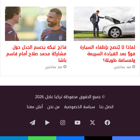
لماذا لا يُنصح بإطفاء السيارة
فاتح تيكه يحسم الجدل حول
فورًا بعد القيادة السريعة
مشاركة محمد صلاح أمام قاسم
ولمسافة طويلة؟
باشا
منذ ساعتين
منذ ساعتين
© جميع الحقوق محفوظة تركيا عاجل 2026
اتصل بنا
سياسة الخصوصية
من نحن
أعلن معنا
‫X
فيسبوك
‫YouTube
انستقرام
‏Google
تيلقرام
Play