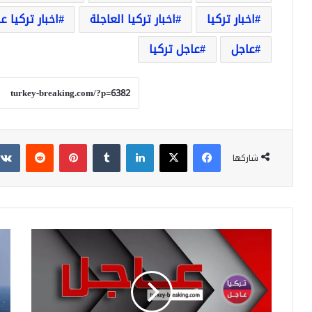
اخبار تركيا
اخبار تركيا العاجلة
اخبار تركيا ع
عاجل
عاجل تركيا
فيسبوك
‫X
لينكدإن
بينتيريست
شاركها
عاجل
روس
زعيم
تغل
"الحركة
الم
القومية"
الج
التركي:
وال
نرفض
الدو