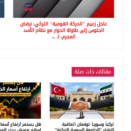
الجلوس
قبا
إلى
سور
طاولة
...
عاجل زعيم "الحركة القومية" التركي: نرفض
الحوار
تعر
مع
الجلوس إلى طاولة الحوار مع نظام الأسد
على
نظام
الت
المجرم، لـ ...
الأسد
المجرم،
لـ
...
مقالات ذات صلة
تركيا وسوريا توقعان اتفاقية
هل يستمر ارتفاع أسعار
لإنشاء “الجامعة السورية التركية”
إسلام مميش يحذر المس