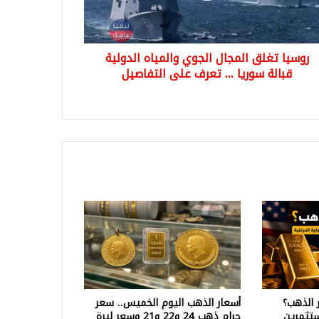
لة
يا
روسيا تغلق المجال الجوي والمياه الدولية
ف
قبالة سوريا ... تعرف على التفاصيل
فاصيل
 الذهب؟
أسعار الذهب اليوم الخميس.. سعر
تثمرين
جرام ذهب 24 و22 و21 وسعر ليرة