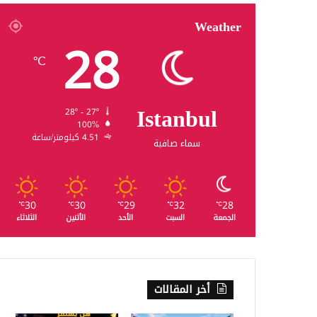
Weather
28
℃
Istanbul
28º - 27º
100%
4.51 كيلومتر/ساعة
سماء صافية
30
30
29
32
28
℃
℃
℃
℃
℃
الجمعة
السبت
الأحد
الأثنين
الثلاثاء
أخر المقالات