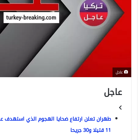
عاجل
عاجل
طهران تعلن ارتفاع ضحايا الهجوم الذي استهدف عرضً
11 قتيلا و30 جريحا