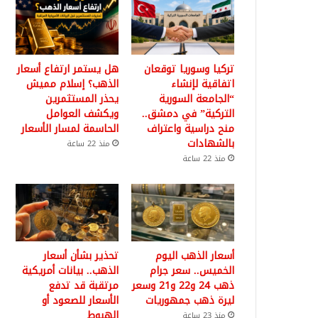
تركيا وسوريا توقعان
هل يستمر ارتفاع أسعار
اتفاقية لإنشاء
الذهب؟ إسلام مميش
“الجامعة السورية
يحذر المستثمرين
التركية” في دمشق..
ويكشف العوامل
منح دراسية واعتراف
الحاسمة لمسار الأسعار
بالشهادات
منذ 22 ساعة
منذ 22 ساعة
أسعار الذهب اليوم
تحذير بشأن أسعار
الخميس.. سعر جرام
الذهب.. بيانات أمريكية
ذهب 24 و22 و21 وسعر
مرتقبة قد تدفع
ليرة ذهب جمهوريات
الأسعار للصعود أو
الهبوط
منذ 23 ساعة