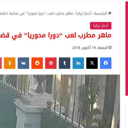
الرئيسية
/
أخبار تركيا
/
ماهر مطرب لعب “دورا محوريا” في قضية خاش
أخبار تركيا
ماهر مطرب لعب “دورا محوريا” في قض
الجمعة, 19 أكتوبر, 2018
فيسبوك
‫X
لينكدإن
بينتيريست
iki