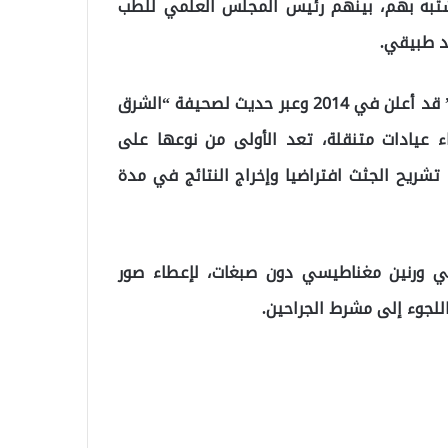
حصلت على نسخ من جوازات 7 من المشتبه بهم، بينهم رئيس المجلس العلمي للطب
د طبيقي.
وفي هذا الشأن، أشارت “سي إن إن”، اليوم، أن “طبيقي” قد أعلن في 2014 وعبر حديث لصحيفة “الشرق
اء عيادات متنقلة، تعد الأولى من نوعها على
شريح الجثث افتراضيا وإخراج النتائج في مدة
ي ورنين مغناطيسي دون صبغات، لإعطاء صور
للجوء إلى مشرط الجراحين.