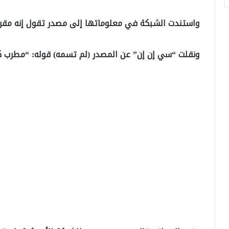
واستندت الشبكة في معلوماتها إلى مصدر تقول إنه مقر
ونقلت “سي إن إن” عن المصدر (لم تسمه) قوله: “مطرب كا