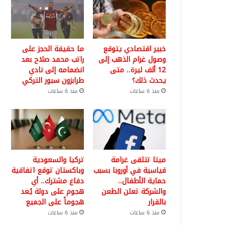
خبير اقتصادي يتوقع
ما حقيقة الحجز على
وصول غرام الذهب إلى
راتب محمد صلاح بعد
12 ألف ليرة.. متى
انضمامه إلى نادي
يحدث ذلك؟
طرابزون سبور التركي
منذ 6 ساعات
منذ 6 ساعات
ميتا تتلقى غرامة
تركيا والسعودية
قياسية في أوروبا بسبب
وباكستان توقع اتفاقية
حماية الأطفال..
دفاع مشترك.. أي
والشركة تعلن الطعن
هجوم على دولة يُعد
بالقرار
هجوماً على الجميع
منذ 6 ساعات
منذ 6 ساعات