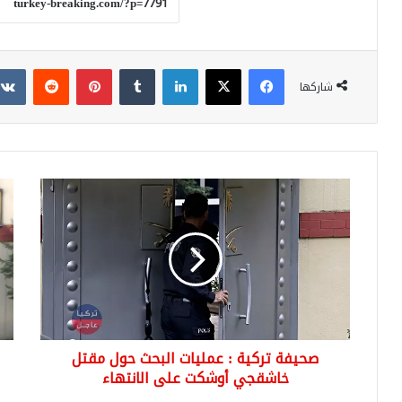
فيسبوك
‫X
لينكدإن
بينتيريست
شاركها
صحيفة
صحي
تركية
ترك
:
تنش
عمليات
صور
البحث
جدي
حول
لـ"
مقتل
في
خاشقجي
اغت
أوشكت
خا
صحيفة تركية : عمليات البحث حول مقتل
على
الانتهاء
خاشقجي أوشكت على الانتهاء