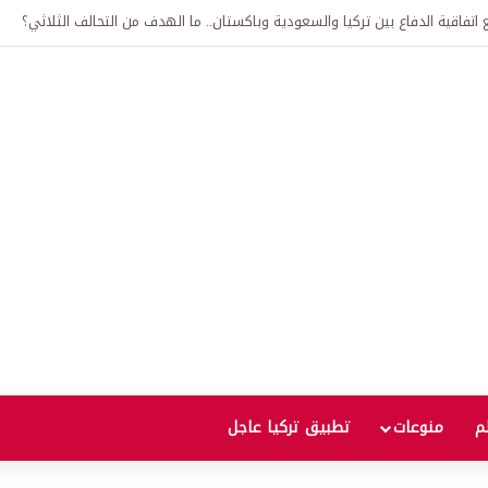
لى 12 ألف ليرة.. متى يحدث ذلك؟
لم
منوعات
تطبيق تركيا عاجل