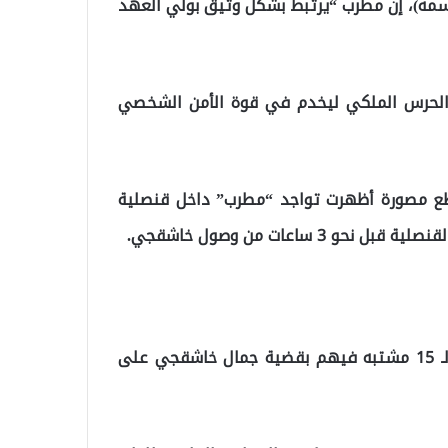
سمه)، إن مطرب “يرتبط بشكل وثيق بولي العهد
خل الحرس الملكي ليخدم في قوة الأمن الشخصي
اطع مصورة أظهرت تواجد “مطرب” داخل قنصلية
ساعات من وصول خاشقجي.
وبحسب صحيفة “واشنطن بوست”، هناك 12 شخصا من الـ 15 مشتبه فيهم بقضية جمال خاشقجي على