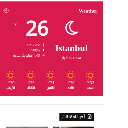
Weather
26
℃
Istanbul
32º - 25º
100%
1.43 كيلومتر/ساعة
سماء صافية
30
29
31
30
32
℃
℃
℃
℃
℃
السبت
الأحد
الأثنين
الثلاثاء
الأربعاء
أخر المقالات