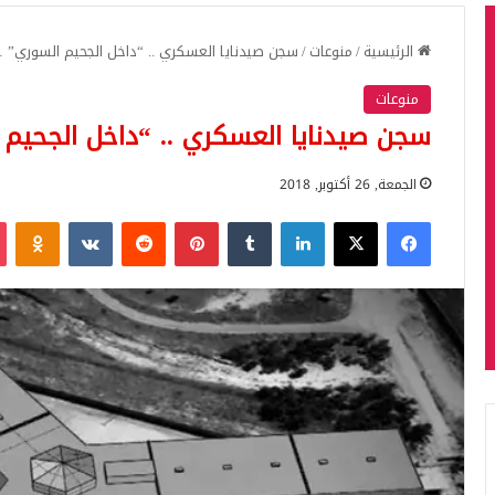
الرئيسية
/
منوعات
/
سجن صيدنايا العسكري .. “داخل الجحيم السوري” 
منوعات
سجن صيدنايا العسكري .. “داخل الجحيم
الجمعة, 26 أكتوبر, 2018
فيسبوك
‫X
لينكدإن
بينتيريست
iki