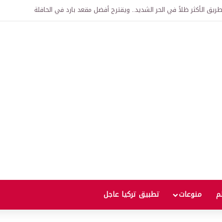
اقية لإنشاء “الجامعة السورية التركية” في دمشق.. منح دراسية واعتراف بالشهادات
لم
منوعات
تطبيق تركيا عاجل