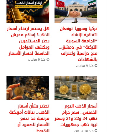
تركيا وسوريا توقعان
هل يستمر ارتفاع أسعار
اتفاقية لإنشاء
الذهب؟ إسلام مميش
“الجامعة السورية
يحذر المستثمرين
التركية” في دمشق..
ويكشف العوامل
منح دراسية واعتراف
الحاسمة لمسار الأسعار
بالشهادات
منذ 9 ساعات
منذ 9 ساعات
أسعار الذهب اليوم
تحذير بشأن أسعار
الخميس.. سعر جرام
الذهب.. بيانات أمريكية
ذهب 24 و22 و21 وسعر
مرتقبة قد تدفع
ليرة ذهب جمهوريات
الأسعار للصعود أو
الهبوط
منذ 10 ساعات