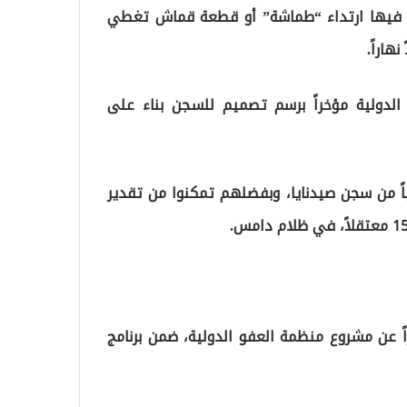
ين فيها ارتداء “طماشة” أو قطعة قماش تغطي
هاراً.
لدولية مؤخراً برسم تصميم للسجن بناء على
فريق من منظمة العفو الدولية بمقابلة 80 ناجياً من سجن صيدنايا، وبفضلهم تمكنوا من تقدير
اً عن مشروع منظمة العفو الدولية، ضمن برنامج