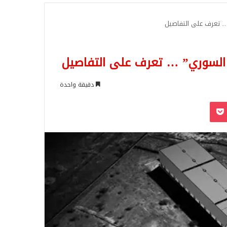
للبحث
… تعرف على التفاصيل
 السوري” … تعرف على التفاصيل
دقيقة واحدة
‫Pocket
Odnoklassn