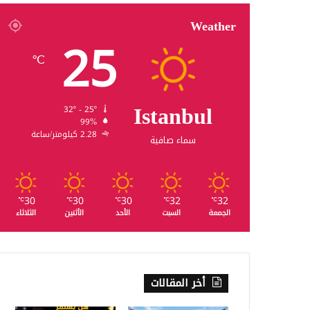
Weather
25
℃
Istanbul
32º - 25º
99%
2.28 كيلومتر/ساعة
سماء صافية
30
30
30
32
32
℃
℃
℃
℃
℃
الجمعة
السبت
الأحد
الأثنين
الثلاثاء
أخر المقالات