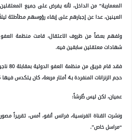
المعمارية” من الداخل، لأنه يفرض على جميع المعتقل
العينين، عدا عن إجبارهم على إبقاء رؤوسهم مطأطئة ليلاً ن
ولفهم بعضاً من ظروف الاعتقال، قامت منظمة العفو ا
شهادات معتقلين سابقين فيه.
فقد قام 
حجم الزنزانات المنفردة بـ4 أمتار مربعة، كان يتكدس فيها 15 معتقلاً، في ظلام دامس.
عميان، لكن ليس طُرشاً:
ونشرت القناة الفرنسية، فرانس أنفو، أمس، تقريراً مصور
“مراسل خاص”.