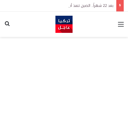
بعد 22 شهراً.. الصين تنفذ أقوى عملية شراء للذهب منذ أكتوبر 2023
القائمة
اكت