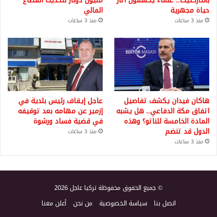
بأنتاركتيكا.. علماء يكشفون آثار
مليون دولار لتحديث القطاع
حياة مجهرية
المالي
منذ 3 ساعات
منذ 3 ساعات
هاكان فيدان يكشف تفاصيل
عاجل إيقاف رئيس بلدية في
اتفاق مكة الدفاعي.. هل يشبه
إزمير عن مهامه بعد توقيفه
المادة الخامسة للناتو؟ وهذه
في قضية فساد ورشوة
الدول قد تنضم
منذ 3 ساعات
منذ 3 ساعات
© جميع الحقوق محفوظة تركيا عاجل 2026
اتصل بنا
سياسة الخصوصية
من نحن
أعلن معنا