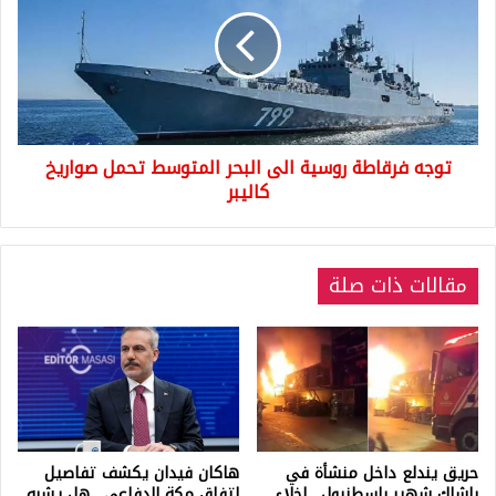
روسية
الى
البحر
المتوسط
تحمل
صواريخ
كاليبر
توجه فرقاطة روسية الى البحر المتوسط تحمل صواريخ
كاليبر
مقالات ذات صلة
حريق يندلع داخل منشأة في
هاكان فيدان يكشف تفاصيل
باشاك شهير بإسطنبول.. إخلاء
اتفاق مكة الدفاعي.. هل يشبه