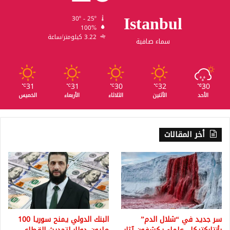
Istanbul
30º - 25º
100%
3.22 كيلومتر/ساعة
سماء صافية
31
31
30
32
30
℃
℃
℃
℃
℃
الأحد
الأثنين
الثلاثاء
الأربعاء
الخميس
أخر المقالات
سر جديد في “شلال الدم”
البنك الدولي يمنح سوريا 100