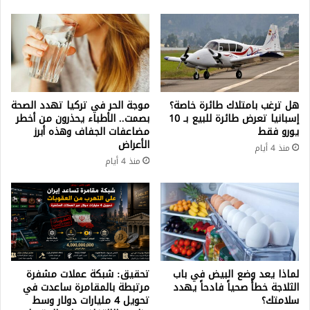
هل ترغب بامتلاك طائرة خاصة؟
موجة الحر في تركيا تهدد الصحة
إسبانيا تعرض طائرة للبيع بـ 10
بصمت.. الأطباء يحذرون من أخطر
يورو فقط
مضاعفات الجفاف وهذه أبرز
الأعراض
منذ 4 أيام
منذ 4 أيام
لماذا يعد وضع البيض في باب
تحقيق: شبكة عملات مشفرة
الثلاجة خطأً صحياً فادحاً يهدد
مرتبطة بالمقامرة ساعدت في
سلامتك؟
تحويل 4 مليارات دولار وسط