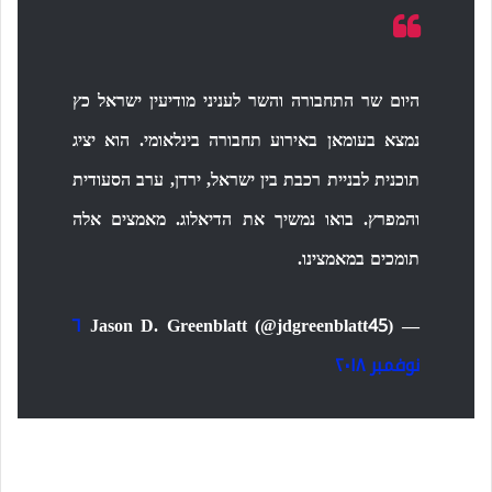
היום שר התחבורה והשר לעניני מודיעין ישראל כץ
נמצא בעומאן באירוע תחבורה בינלאומי. הוא יציג
תוכנית לבניית רכבת בין ישראל, ירדן, ערב הסעודית
והמפרץ. בואו נמשיך את הדיאלוג. מאמצים אלה
תומכים במאמצינו.
٦
— Jason D. Greenblatt (@jdgreenblatt45)
نوفمبر ٢٠١٨