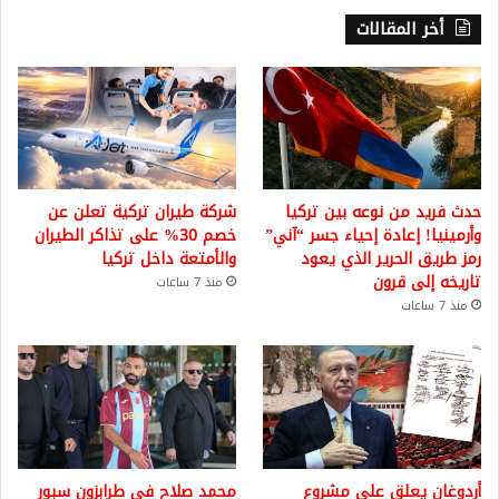
أخر المقالات
حدث فريد من نوعه بين تركيا
شركة طيران تركية تعلن عن
وأرمينيا! إعادة إحياء جسر “آني”
خصم 30% على تذاكر الطيران
رمز طريق الحرير الذي يعود
والأمتعة داخل تركيا
تاريخه إلى قرون
منذ 7 ساعات
منذ 7 ساعات
أردوغان يعلق على مشروع
محمد صلاح في طرابزون سبور