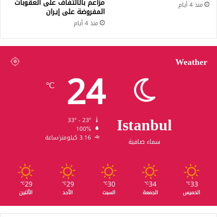
مزاعم بالالتفاف على العقوبات
منذ 4 أيام
المفروضة على إيران
منذ 4 أيام
Weather
24
℃
Istanbul
33º - 23º
100%
3.16 كيلومتر/ساعة
سماء صافية
29
29
30
34
33
℃
℃
℃
℃
℃
الخميس
الجمعة
السبت
الأحد
الأثنين