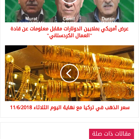
معلومات
عن
قادة
"العمال
عرض أمريكي بملايين الدولارات مقابل معلومات عن قادة
الكردستاني"
"العمال الكردستاني"
سعر
الذهب
في
تركيا
مع
نهاية
اليوم
الثلاثاء
11/6/2018
سعر الذهب في تركيا مع نهاية اليوم الثلاثاء 11/6/2018
مقالات ذات صلة