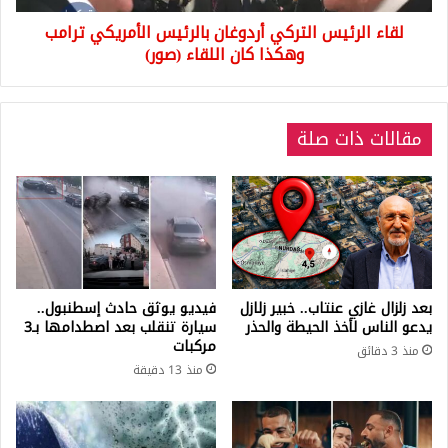
كان
لقاء الرئيس التركي أردوغان بالرئيس الأمريكي ترامب
اللقاء
(صور)
وهكذا كان اللقاء (صور)
مقالات ذات صلة
بعد زلزال غازي عنتاب.. خبير زلازل
فيديو يوثق حادث إسطنبول..
يدعو الناس لأخذ الحيطة والحذر
سيارة تنقلب بعد اصطدامها بـ3
مركبات
منذ 3 دقائق
منذ 13 دقيقة