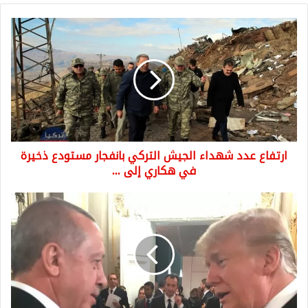
ارتفاع
عدد
شهداء
الجيش
التركي
بانفجار
مستودع
ذخيرة
في
ارتفاع عدد شهداء الجيش التركي بانفجار مستودع ذخيرة
هكاري
إلى
في هكاري إلى ...
...
لقاء
الرئيس
التركي
أردوغان
بالرئيس
الأمريكي
ترامب
وهكذا