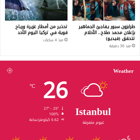
طرابزون سبور يفاجئ الجماهير
تحذير من أمطار غزيرة ورياح
بإعلان محمد صلاح.. الأحلام
قوية في تركيا اليوم الأحد
تتحقق (فيديو)
منذ 4 ساعات
منذ 30 دقيقة
Weather
26
℃
Istanbul
27º - 25º
100%
6.62 كيلومتر/ساعة
غيوم متفرقة