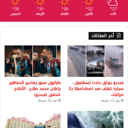
30
31
30
32
27
℃
℃
℃
℃
℃
الأحد
الأثنين
الثلاثاء
الأربعاء
الخميس
أخر المقالات
فيديو يوثق حادث إسطنبول..
طرابزون سبور يفاجئ الجماهير
سيارة تنقلب بعد اصطدامها بـ3
بإعلان محمد صلاح.. الأحلام
مركبات
تتحقق (فيديو)
منذ 13 دقيقة
منذ 30 دقيقة