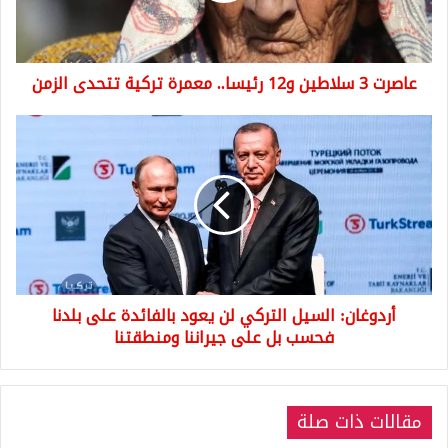
تركية
تتحدى
الزمن
عاصرت 3 سلاطين و12 رئيسا.. معمرة تركية تتحدى الزمن
أردوغان:
السيل
التركي
لن
يعود
بالفائدة
على
بلدنا
فحسب
أردوغان: السيل التركي لن يعود بالفائدة على بلدنا
بل
على
فحسب بل على جيراننا ومنطقتنا
جيراننا
ومنطقتنا
مقالات ذات صلة