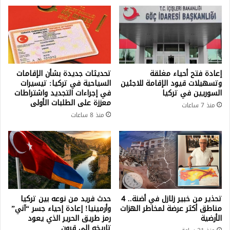
إعادة فتح أحياء مغلقة
تحديثات جديدة بشأن الإقامات
وتسهيلات قيود الإقامة للاجئين
السياحية في تركيا: تيسيرات
السوريين في تركيا
في إجراءات التجديد واشتراطات
معززة على الطلبات الأولى
منذ 7 ساعات
منذ 8 ساعات
تحذير من خبير زلازل في أضنة.. 4
حدث فريد من نوعه بين تركيا
مناطق أكثر عرضة لمخاطر الهزات
وأرمينيا! إعادة إحياء جسر “آني”
الأرضية
رمز طريق الحرير الذي يعود
تاريخه إلى قرون