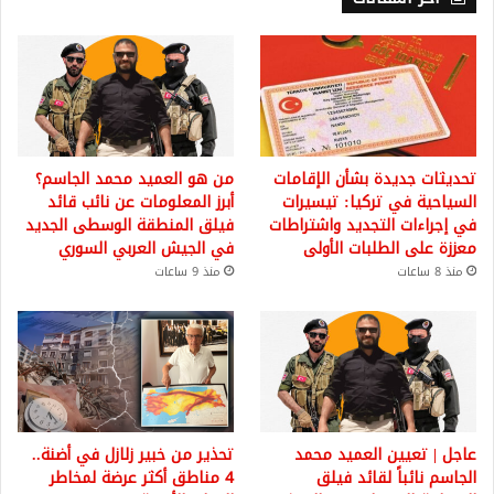
تحديثات جديدة بشأن الإقامات
من هو العميد محمد الجاسم؟
السياحية في تركيا: تيسيرات
أبرز المعلومات عن نائب قائد
في إجراءات التجديد واشتراطات
فيلق المنطقة الوسطى الجديد
معززة على الطلبات الأولى
في الجيش العربي السوري
منذ 8 ساعات
منذ 9 ساعات
عاجل | تعيين العميد محمد
تحذير من خبير زلازل في أضنة..
الجاسم نائباً لقائد فيلق
4 مناطق أكثر عرضة لمخاطر