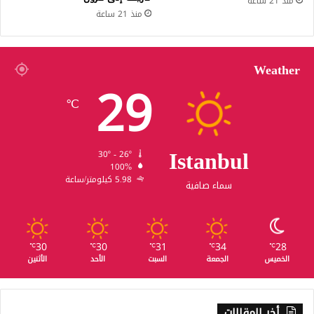
منذ 21 ساعة
منذ 21 ساعة
Weather
29
℃
Istanbul
30º - 26º
100%
5.98 كيلومتر/ساعة
سماء صافية
30
30
31
34
28
℃
℃
℃
℃
℃
الخميس
الجمعة
السبت
الأحد
الأثنين
أخر المقالات