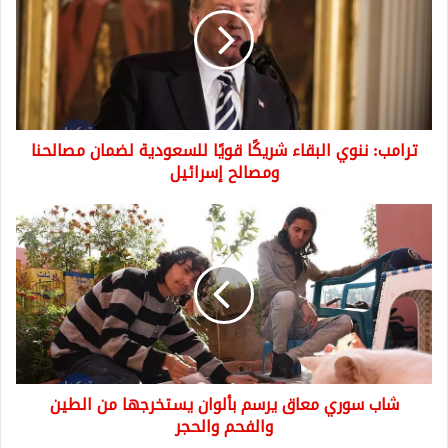
البقاء
شريكًا
قويًا
للسعودية
لضمان
مصالحنا
ومصالح
ترامب: ننوي البقاء شريكًا قويًا للسعودية لضمان مصالحنا
إسرائيل
ومصالح إسرائيل
شاب
سوري
معاق
يرسم
بألوان
يستخرجها
من
الطين
والفحم
شاب سوري معاق يرسم بألوان يستخرجها من الطين
والحجر
والفحم والحجر