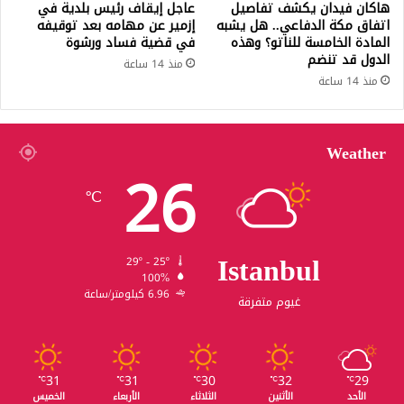
هاكان فيدان يكشف تفاصيل
عاجل إيقاف رئيس بلدية في
اتفاق مكة الدفاعي.. هل يشبه
إزمير عن مهامه بعد توقيفه
المادة الخامسة للناتو؟ وهذه
في قضية فساد ورشوة
الدول قد تنضم
منذ 14 ساعة
منذ 14 ساعة
Weather
26
℃
Istanbul
29º - 25º
100%
6.96 كيلومتر/ساعة
غيوم متفرقة
31
31
30
32
29
℃
℃
℃
℃
℃
الأحد
الأثنين
الثلاثاء
الأربعاء
الخميس