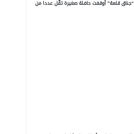
ن “جناق قلعة” أوقفت حافلة صغيرة تقّل عددا من