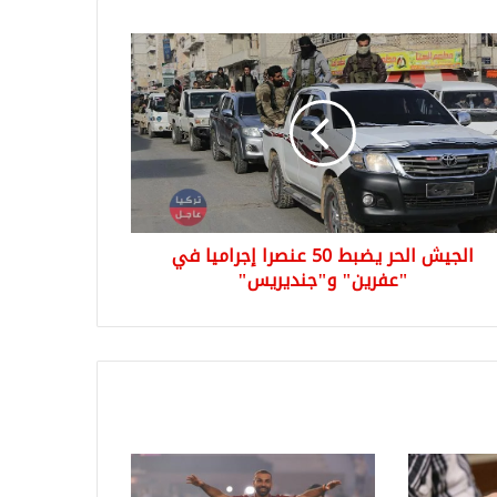
يش
بط
را
ميا
رين"
نديريس"
الجيش الحر يضبط 50 عنصرا إجراميا في
"عفرين" و"جنديريس"