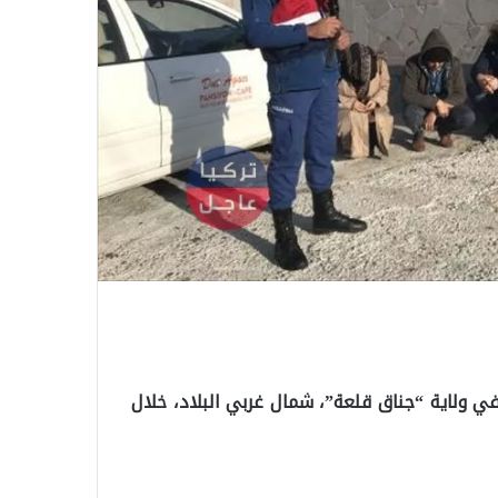
 35 مهاجرا غير نظامي في ولاية “جناق قلعة”، شمال غربي البلاد، خلال