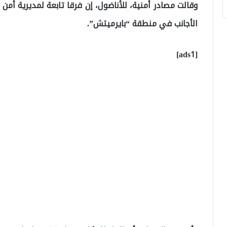
وقالت مصادر أمنية، للأناضول، إن فرقا تابعة لمديرية أم
الأجانب في منطقة “بايرميتش”.
[ads1]