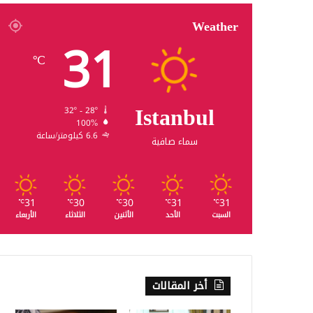
Weather
31
℃
Istanbul
32º - 28º
100%
6.6 كيلومتر/ساعة
سماء صافية
31
30
30
31
31
℃
℃
℃
℃
℃
السبت
الأحد
الأثنين
الثلاثاء
الأربعاء
أخر المقالات