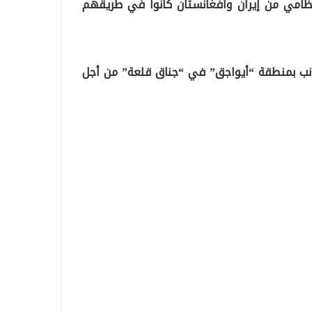
افلة كانت تقل 35 مهاجرا غير نظامي من إيران وأفغانستان كانوا في طريقهم
أجانب بمنطقة “أيواجق” في “جناق قلعة” من أجل