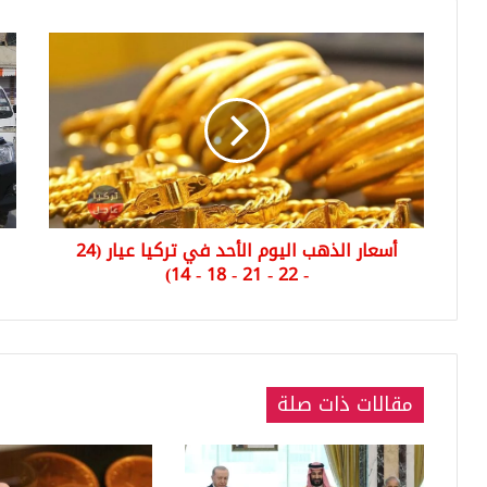
أسعار
الج
الذهب
الحر
اليوم
يض
الأحد
50
في
عنص
تركيا
إجرا
عيار
في
(24
"عف
-
و"ج
أسعار الذهب اليوم الأحد في تركيا عيار (24
22
- 22 - 21 - 18 - 14)
-
21
-
18
-
14)
مقالات ذات صلة