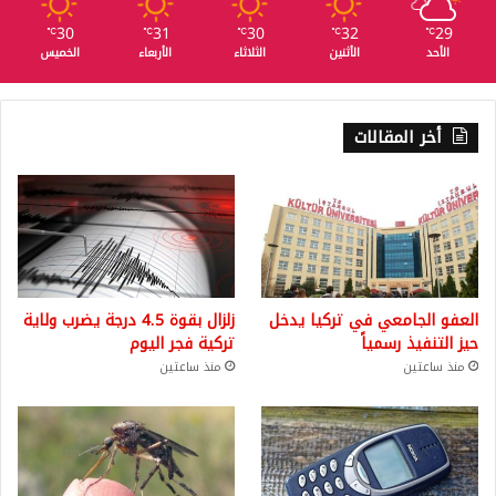
30
31
30
32
29
℃
℃
℃
℃
℃
الأحد
الأثنين
الثلاثاء
الأربعاء
الخميس
أخر المقالات
العفو الجامعي في تركيا يدخل
زلزال بقوة 4.5 درجة يضرب ولاية
حيز التنفيذ رسمياً
تركية فجر اليوم
منذ ساعتين
منذ ساعتين