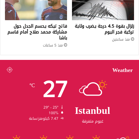
زلزال بقوة 4.5 درجة يضرب ولاية
فاتح تيكه يحسم الجدل حول
تركية فجر اليوم
مشاركة محمد صلاح أمام قاسم
باشا
منذ ساعتين
منذ 5 ساعات
Weather
27
℃
Istanbul
29º - 25º
100%
7.47 كيلومتر/ساعة
غيوم متفرقة