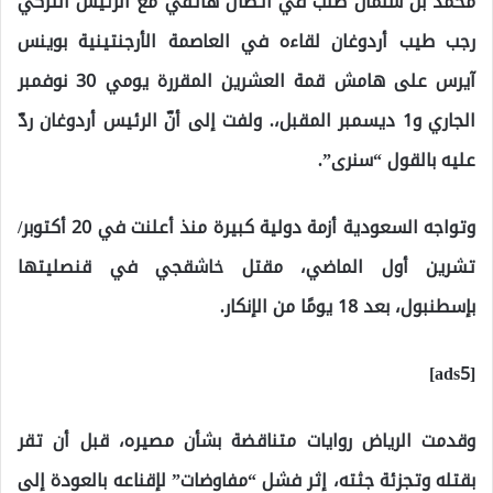
محمد بن سلمان طلب في اتصال هاتفي مع الرئيس التركي
رجب طيب أردوغان لقاءه في العاصمة الأرجنتينية بوينس
آيرس على هامش قمة العشرين المقررة يومي 30 نوفمبر
الجاري و1 ديسمبر المقبل،. ولفت إلى أنّ الرئيس أردوغان ردّ
عليه بالقول “سنرى”.
وتواجه السعودية أزمة دولية كبيرة منذ أعلنت في 20 أكتوبر/
تشرين أول الماضي، مقتل خاشقجي في قنصليتها
بإسطنبول، بعد 18 يومًا من الإنكار.
[ads5]
وقدمت الرياض روايات متناقضة بشأن مصيره، قبل أن تقر
بقتله وتجزئة جثته، إثر فشل “مفاوضات” لإقناعه بالعودة إلى