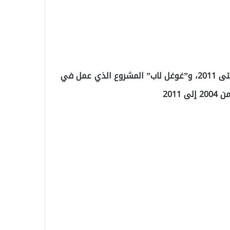
وضمت القائمة، “غوغل نوت بوك” الذي أنتجته من 2006 حتى 2011، و”غوغل لاب” المشروع الذي عمل في
201