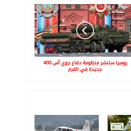
يا
شر
ومة
ع
ي
أس-400
دة
رم
روسيا ستنشر منظومة دفاع جوي أس-400
جديدة في القرم