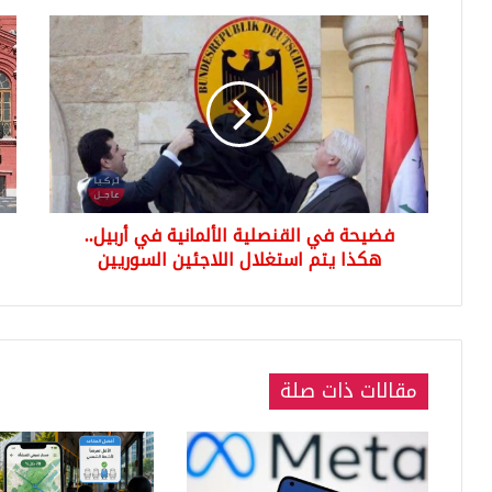
فضيحة
روس
في
ستن
القنصلية
منظ
الألمانية
دفا
في
جو
أربيل..
هكذا
جدي
يتم
في
استغلال
الق
فضيحة في القنصلية الألمانية في أربيل..
اللاجئين
السوريين
هكذا يتم استغلال اللاجئين السوريين
مقالات ذات صلة