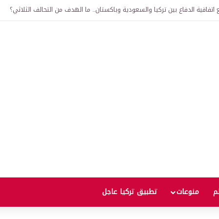
لى 12 ألف ليرة.. متى يحدث ذلك؟
لم
منوعات
تطبيق تركيا عاجل