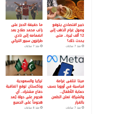
خبير اقتصادي يتوقع
ما حقيقة الحجز على
وصول غرام الذهب إلى
راتب محمد صلاح بعد
12 ألف ليرة.. متى
انضمامه إلى نادي
يحدث ذلك؟
طرابزون سبور التركي
منذ 7 ساعات
منذ 7 ساعات
ميتا تتلقى غرامة
تركيا والسعودية
قياسية في أوروبا بسبب
وباكستان توقع اتفاقية
حماية الأطفال..
دفاع مشترك.. أي
والشركة تعلن الطعن
هجوم على دولة يُعد
بالقرار
هجوماً على الجميع
منذ 7 ساعات
منذ 8 ساعات