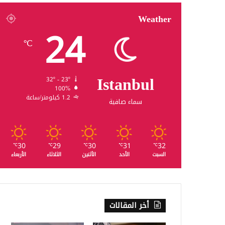
Weather
24
℃
Istanbul
32º - 23º
100%
1.2 كيلومتر/ساعة
سماء صافية
30
29
30
31
32
℃
℃
℃
℃
℃
السبت
الأحد
الأثنين
الثلاثاء
الأربعاء
أخر المقالات