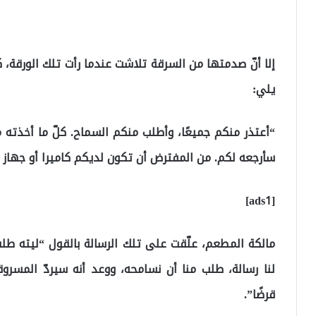
إلا أنّ صدمتها من السرقة تلاشت عندما رأت تلك الورقة،
يلي:
“أعتذر منكم جميعًا، وأطلب منكم السماح. كلّ ما أخذته
سأرجعه لكم. من المفترض أن تكون لديكم كاميرا أو جهاز إنذ
[ads1]
مالكة المطعم، علّقت على تلك الرسالة بالقول “ليته طلب 
لنا رسالة، طلب منا أن نسامحه، ووعد أنه سيردّ المسرو
قرضًا”.