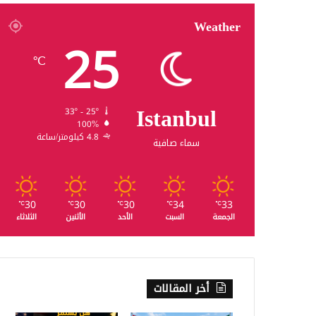
Weather
25
℃
Istanbul
33º - 25º
100%
4.8 كيلومتر/ساعة
سماء صافية
30
30
30
34
33
℃
℃
℃
℃
℃
الجمعة
السبت
الأحد
الأثنين
الثلاثاء
أخر المقالات