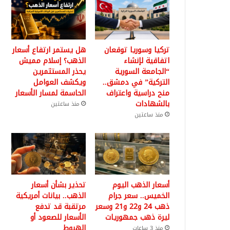
تركيا وسوريا توقعان
هل يستمر ارتفاع أسعار
اتفاقية لإنشاء
الذهب؟ إسلام مميش
“الجامعة السورية
يحذر المستثمرين
التركية” في دمشق..
ويكشف العوامل
منح دراسية واعتراف
الحاسمة لمسار الأسعار
بالشهادات
منذ ساعتين
منذ ساعتين
أسعار الذهب اليوم
تحذير بشأن أسعار
الخميس.. سعر جرام
الذهب.. بيانات أمريكية
ذهب 24 و22 و21 وسعر
مرتقبة قد تدفع
ليرة ذهب جمهوريات
الأسعار للصعود أو
الهبوط
منذ 3 ساعات