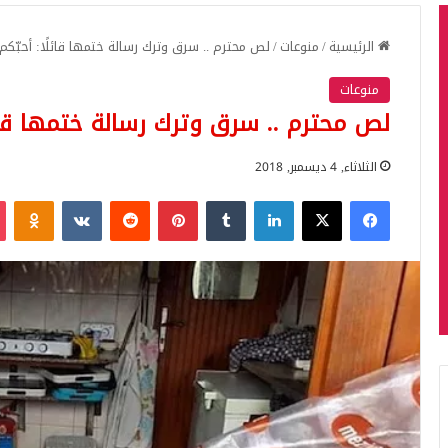
الرئيسية
/
منوعات
/
لص محترم .. سرق وترك رسالة ختمها قائلًا: أحبّكم!
منوعات
لص محترم .. سرق وترك رسالة ختمها قائل
الثلاثاء, 4 ديسمبر, 2018
فيسبوك
‫X
لينكدإن
بينتيريست
iki