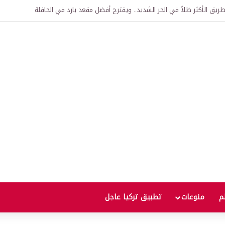
اقية لإنشاء “الجامعة السورية التركية” في دمشق.. منح دراسية واعتراف بالشهادات
لم
منوعات
تطبيق تركيا عاجل