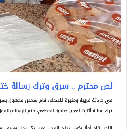
لص محترم .. سرق وترك رسالة ختمها
في حادثة غريبة ومثيرة للضحك، قام شخص مجهول بسرقة
ترك رسالة أثارت تعجب صاحبة المطعم، ختم الرسالة بالقول:
اللص قام أولًا بكسر زجاج المحل ومن ثمّ دخل وسرق 