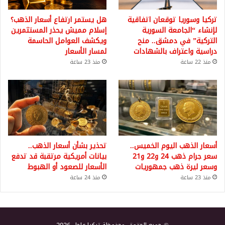
تركيا وسوريا توقعان اتفاقية
هل يستمر ارتفاع أسعار الذهب؟
لإنشاء “الجامعة السورية
إسلام مميش يحذر المستثمرين
التركية” في دمشق.. منح
ويكشف العوامل الحاسمة
دراسية واعتراف بالشهادات
لمسار الأسعار
منذ 22 ساعة
منذ 23 ساعة
أسعار الذهب اليوم الخميس..
تحذير بشأن أسعار الذهب..
سعر جرام ذهب 24 و22 و21
بيانات أمريكية مرتقبة قد تدفع
وسعر ليرة ذهب جمهوريات
الأسعار للصعود أو الهبوط
منذ 23 ساعة
منذ 24 ساعة