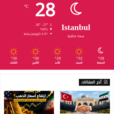
28
℃
Istanbul
28º - 27º
100%
4.51 كيلومتر/ساعة
سماء صافية
30
30
29
32
28
℃
℃
℃
℃
℃
الجمعة
السبت
الأحد
الأثنين
الثلاثاء
أخر المقالات