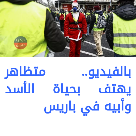
بالفيديو.. متظاهر
يهتف بحياة الأسد
وأبيه في باريس