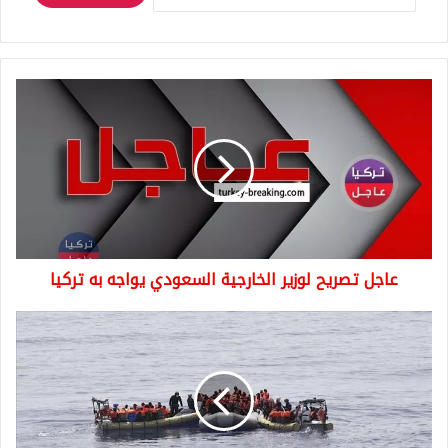
عاجل
تصريح
لوزير
الخارجية
السعودي
يواجه
به
تركيا
عاجل تصريح لوزير الخارجية السعودي يواجه به تركيا
خفر
السواحل
التركية
تضبط
60
مهاجرا
غير