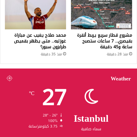
مشروع قطار سريع يربط أنقرة
محمد صلاح يغيب عن مباراة
بقيصري.. 7 ساعات ستصبح
غوزتبه.. متى يظهر بقميص
ساعة و45 دقيقة
طرابزون سبور؟
منذ 28 دقيقة
منذ 35 دقيقة
Weather
27
℃
Istanbul
28º - 26º
100%
3.75 كيلومتر/ساعة
سماء صافية