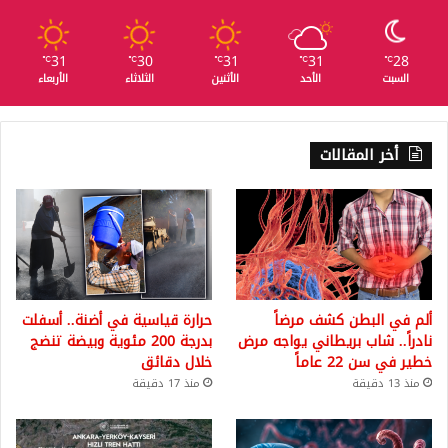
31
30
31
31
28
℃
℃
℃
℃
℃
السبت
الأحد
الأثنين
الثلاثاء
الأربعاء
أخر المقالات
ألم في البطن كشف مرضاً
حرارة قياسية في أضنة.. أسفلت
نادراً.. شاب بريطاني يواجه مرض
بدرجة 200 مئوية وبيضة تنضج
خطير في سن 22 عاماً
خلال دقائق
منذ 13 دقيقة
منذ 17 دقيقة