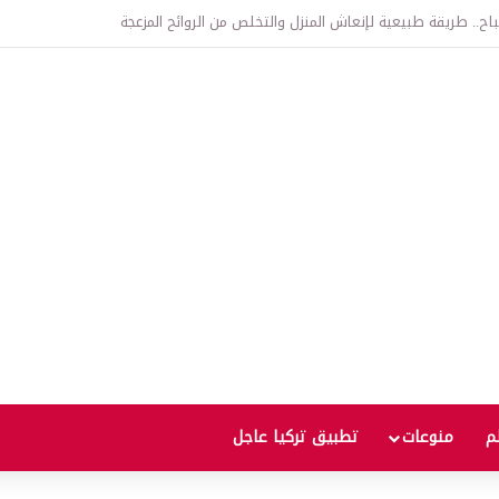
اتفاقية الدفاع بين تركيا والسعودية وباكستان.. ما الهدف من التحالف الثلاثي؟
لم
منوعات
تطبيق تركيا عاجل