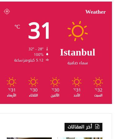
Weather
31
℃
Istanbul
32º - 28º
100%
5.12 كيلومتر/ساعة
سماء صافية
31
30
30
31
32
℃
℃
℃
℃
℃
السبت
الأحد
الأثنين
الثلاثاء
الأربعاء
أخر المقالات