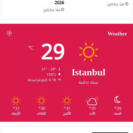
2026
منذ ساعتين
منذ ساعتين
Weather
29
℃
Istanbul
31º - 28º
100%
4.18 كيلومتر/ساعة
سماء صافية
31
30
31
31
29
℃
℃
℃
℃
℃
السبت
الأحد
الأثنين
الثلاثاء
الأربعاء