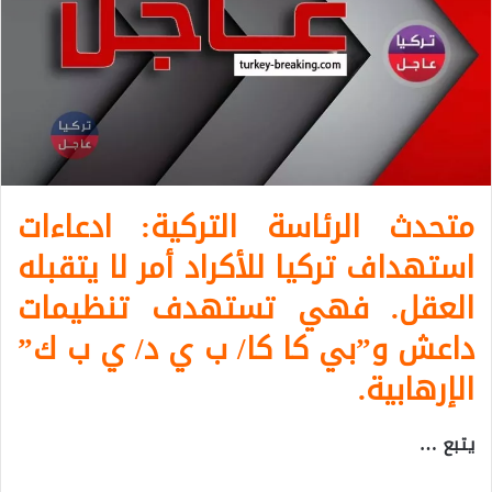
متحدث الرئاسة التركية: ادعاءات
استهداف تركيا للأكراد أمر لا يتقبله
العقل. فهي تستهدف تنظيمات
داعش و”بي كا كا/ ب ي د/ ي ب ك”
الإرهابية.
يتبع …