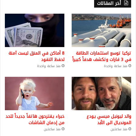
أخر المقالات
تركيا توسع استثمارات الطاقة
8 أماكن في المنزل ليست آمنة
في 3 قارات وتكشف هدفاً كبيراً
لحفظ النقود
منذ ساعة واحدة
منذ ساعة واحدة
والد ليونيل ميسي يودع
خبراء يقترحون هاتفاً جديداً للحد
المونديال الى الأبد
من إدمان الشاشات
منذ ساعتين
منذ ساعتين