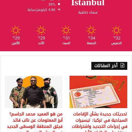
Istanbul
39%
4.86 كيلومتر/ساعة
سماء صافية
29
29
31
34
32
℃
℃
℃
℃
℃
الخميس
الجمعة
السبت
الأحد
الأثنين
أخر المقالات
تحديثات جديدة بشأن الإقامات
من هو العميد محمد الجاسم؟
السياحية في تركيا: تيسيرات
أبرز المعلومات عن نائب قائد
في إجراءات التجديد واشتراطات
فيلق المنطقة الوسطى الجديد