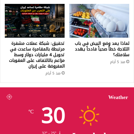
لماذا يعد وضع البيض في باب
تحقيق: شبكة عملات مشفرة
الثلاجة خطأً صحياً فادحاً يهدد
مرتبطة بالمقامرة ساعدت في
سلامتك؟
تحويل 4 مليارات دولار وسط
مزاعم بالالتفاف على العقوبات
منذ 5 أيام
المفروضة على إيران
منذ 5 أيام
Weather
30
℃
32º - 25º