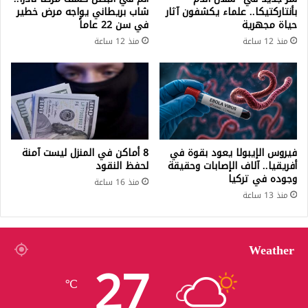
بأنتاركتيكا.. علماء يكشفون آثار
شاب بريطاني يواجه مرض خطير
حياة مجهرية
في سن 22 عاماً
منذ 12 ساعة
منذ 12 ساعة
فيروس الإيبولا يعود بقوة في
8 أماكن في المنزل ليست آمنة
أفريقيا.. آلاف الإصابات وحقيقة
لحفظ النقود
وجوده في تركيا
منذ 16 ساعة
منذ 13 ساعة
Weather
27
℃