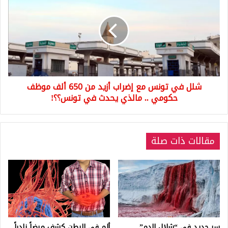
في
تونس
مع
إضراب
أزيد
من
650
ألف
شلل في تونس مع إضراب أزيد من 650 ألف موظف
موظف
حكومي
حكومي .. مالذي يحدث في تونس؟؟!
..
مالذي
يحدث
مقالات ذات صلة
في
تونس؟؟!
سر جديد في “شلال الدم”
ألم في البطن كشف مرضاً نادراً..