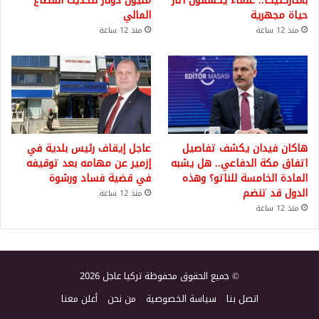
بأنتاركتيكا.. علماء يكشفون آثار
مليون دولار لتحديث القطاع
حياة مجهرية
المالي
منذ 12 ساعة
منذ 12 ساعة
هاكان فيدان يكشف تفاصيل
عاجل إيقاف رئيس بلدية في
اتفاق مكة الدفاعي.. هل يشبه
إزمير عن مهامه بعد توقيفه
المادة الخامسة للناتو؟ وهذه
في قضية فساد ورشوة
الدول قد تنضم
منذ 12 ساعة
منذ 12 ساعة
© جميع الحقوق محفوظة تركيا عاجل 2026
اتصل بنا
سياسة الخصوصية
من نحن
أعلن معنا