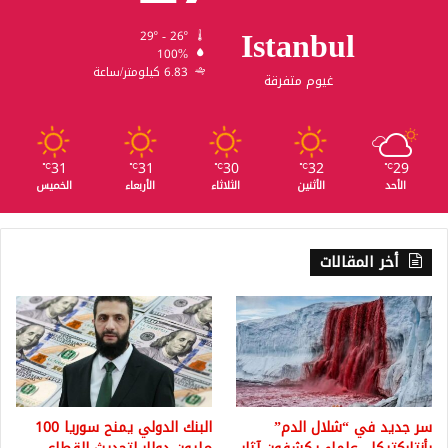
Istanbul
29º - 26º
100%
6.83 كيلومتر/ساعة
غيوم متفرقة
31
31
30
32
29
℃
℃
℃
℃
℃
الأحد
الأثنين
الثلاثاء
الأربعاء
الخميس
أخر المقالات
سر جديد في “شلال الدم”
البنك الدولي يمنح سوريا 100