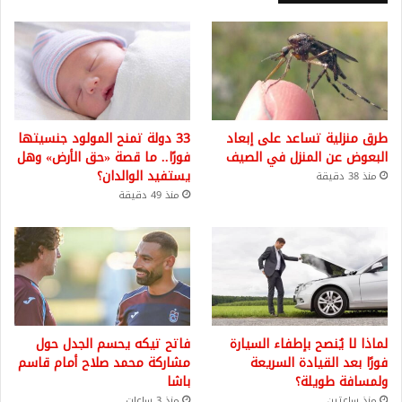
طرق منزلية تساعد على إبعاد
33 دولة تمنح المولود جنسيتها
البعوض عن المنزل في الصيف
فورًا.. ما قصة «حق الأرض» وهل
يستفيد الوالدان؟
منذ 38 دقيقة
منذ 49 دقيقة
لماذا لا يُنصح بإطفاء السيارة
فاتح تيكه يحسم الجدل حول
فورًا بعد القيادة السريعة
مشاركة محمد صلاح أمام قاسم
ولمسافة طويلة؟
باشا
منذ ساعتين
منذ 3 ساعات