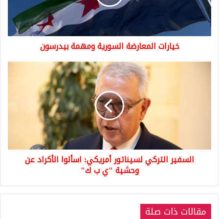
خيارات المعارضة السورية ومهمة بيدرسون
السفير
التركي
لسيناتور
أمريكي:
اسألوا
الأكراد
عن
وحشية
"ي
السفير التركي لسيناتور أمريكي: اسألوا الأكراد عن
ب
ك"
وحشية "ي ب ك"
مقالات ذات صلة