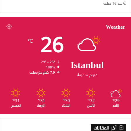
منذ 16 ساعة
Weather
26
℃
Istanbul
29º - 25º
100%
7.9 كيلومتر/ساعة
غيوم متفرقة
31
31
30
32
29
℃
℃
℃
℃
℃
الأحد
الأثنين
الثلاثاء
الأربعاء
الخميس
أخر المقالات