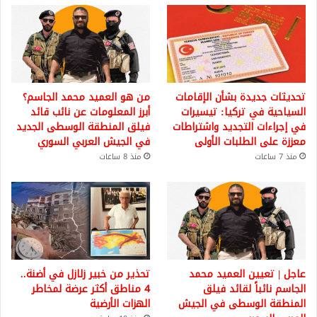
تحديثات جديدة بشأن الإقامات
من هو العميد محمد الجاسم؟
السياحية في تركيا: تيسيرات
أبرز المعلومات عن نائب قائد
في إجراءات التجديد واشتراطات
فيلق المنطقة الوسطى الجديد
معززة على الطلبات الأولى
في الجيش العربي السوري
منذ 7 ساعات
منذ 8 ساعات
عاجل | تعيين العميد محمد
تحذير من خبير زلازل في أضنة..
الجاسم نائباً لقائد فيلق
4 مناطق أكثر عرضة لمخاطر
المنطقة الوسطى في الجيش
الهزات الأرضية