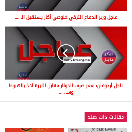
الـ
....
عاجل وزير الدفاع التركي خلوصي أكار يستقبل الـ ....
عاجل
أردوغان:
سعر
صرف
الدولار
مقابل
الليرة
آخذ
بالهبوط
عاجل أردوغان: سعر صرف الدولار مقابل الليرة آخذ بالهبوط
وسـ
.....
وسـ .....
مقالات ذات صلة