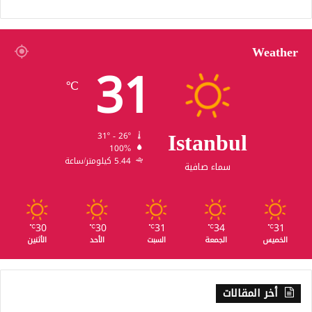
Weather
31
℃
Istanbul
31º - 26º
100%
5.44 كيلومتر/ساعة
سماء صافية
30
30
31
34
31
℃
℃
℃
℃
℃
الخميس
الجمعة
السبت
الأحد
الأثنين
أخر المقالات