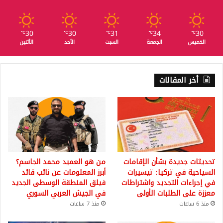
30
30
31
34
30
℃
℃
℃
℃
℃
الخميس
الجمعة
السبت
الأحد
الأثنين
أخر المقالات
تحديثات جديدة بشأن الإقامات
من هو العميد محمد الجاسم؟
السياحية في تركيا: تيسيرات
أبرز المعلومات عن نائب قائد
في إجراءات التجديد واشتراطات
فيلق المنطقة الوسطى الجديد
معززة على الطلبات الأولى
في الجيش العربي السوري
منذ 6 ساعات
منذ 7 ساعات