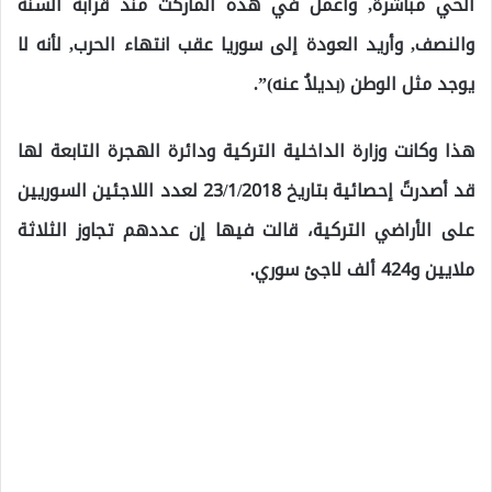
الحي مباشرةً, وأعمل في هذه الماركت منذ قرابة السنة
والنصف, وأريد العودة إلى سوريا عقب انتهاء الحرب, لأنه لا
يوجد مثل الوطن (بديلاُ عنه)”.
هذا وكانت وزارة الداخلية التركية ودائرة الهجرة التابعة لها
قد أصدرتً إحصائية بتاريخ 23/1/2018 لعدد اللاجئين السوريين
على الأراضي التركية، قالت فيها إن عددهم تجاوز الثلاثة
ملايين و424 ألف لاجئ سوري.