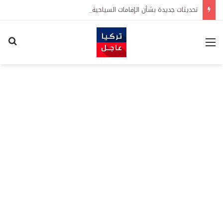
تحديثات جديدة بشأن الإقامات السياحية في تركيا: تيسيرات في إجراءات التجديد واشتراطات معززة على الطلبات الأولى
القائمة
اكت