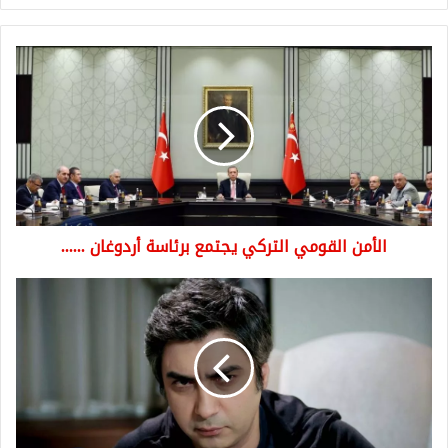
الأمن
القومي
التركي
يجتمع
برئاسة
أردوغان
......
الأمن القومي التركي يجتمع برئاسة أردوغان ......
مراد
علمدار
يرفع
دعوى
طلاق
بعد
زواج
7