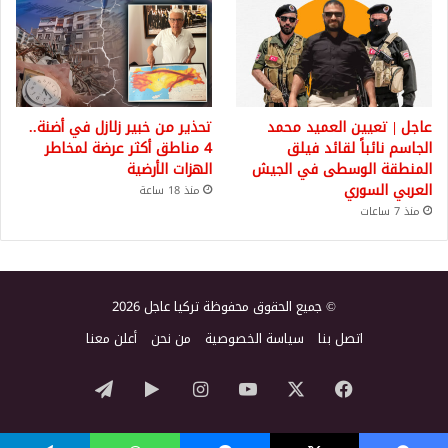
عاجل | تعيين العميد محمد
تحذير من خبير زلازل في أضنة..
الجاسم نائباً لقائد فيلق
4 مناطق أكثر عرضة لمخاطر
المنطقة الوسطى في الجيش
الهزات الأرضية
العربي السوري
منذ 18 ساعة
منذ 7 ساعات
© جميع الحقوق محفوظة تركيا عاجل 2026
اتصل بنا
سياسة الخصوصية
من نحن
أعلن معنا
‫X
فيسبوك
‫YouTube
انستقرام
‏Google
تيلقرام
Play