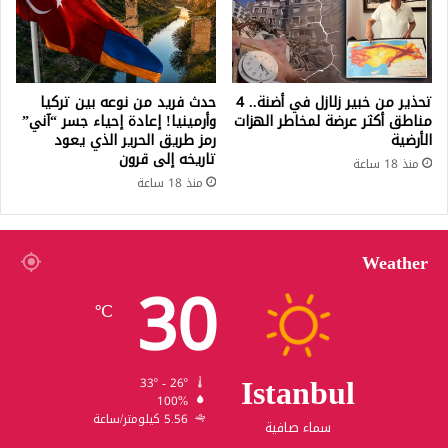
تحذير من خبير زلازل في أضنة.. 4
حدث فريد من نوعه بين تركيا
مناطق أكثر عرضة لمخاطر الهزات
وأرمينيا! إعادة إحياء جسر “آني”
الأرضية
رمز طريق الحرير الذي يعود
تاريخه إلى قرون
منذ 18 ساعة
منذ 18 ساعة
Weather
30
℃
Istanbul
33º - 26º
100%
5.56 كيلومتر/ساعة
سماء صافية