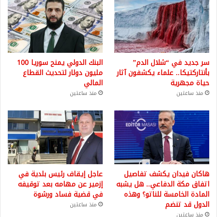
سر جديد في “شلال الدم”
البنك الدولي يمنح سوريا 100
بأنتاركتيكا.. علماء يكشفون آثار
مليون دولار لتحديث القطاع
حياة مجهرية
المالي
منذ ساعتين
منذ ساعتين
هاكان فيدان يكشف تفاصيل
عاجل إيقاف رئيس بلدية في
اتفاق مكة الدفاعي.. هل يشبه
إزمير عن مهامه بعد توقيفه
المادة الخامسة للناتو؟ وهذه
في قضية فساد ورشوة
الدول قد تنضم
منذ ساعتين
منذ ساعتين