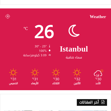
Weather
26
℃
Istanbul
30º - 25º
100%
3.09 كيلومتر/ساعة
سماء صافية
31
31
30
32
30
℃
℃
℃
℃
℃
الأحد
الأثنين
الثلاثاء
الأربعاء
الخميس
أخر المقالات