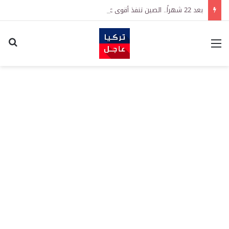
بعد 22 شهراً.. الصين تنفذ أقوى عملية شراء للذهب منذ أكتوبر 2023
القائمة
اكت