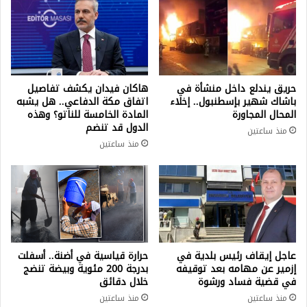
حريق يندلع داخل منشأة في
هاكان فيدان يكشف تفاصيل
باشاك شهير بإسطنبول.. إخلاء
اتفاق مكة الدفاعي.. هل يشبه
المحال المجاورة
المادة الخامسة للناتو؟ وهذه
الدول قد تنضم
منذ ساعتين
منذ ساعتين
عاجل إيقاف رئيس بلدية في
حرارة قياسية في أضنة.. أسفلت
إزمير عن مهامه بعد توقيفه
بدرجة 200 مئوية وبيضة تنضج
في قضية فساد ورشوة
خلال دقائق
منذ ساعتين
منذ ساعتين