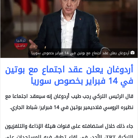
أردوغان يعلن عقد اجتماع مع بوتين في 14 فبراير بخصوص سوريا
أردوغان يعلن عقد اجتماع مع بوتين
في 14 فبراير بخصوص سوريا
قال الرئيس التركي رجب طيب أردوغان إنه سيعقد اجتماعا مع
نظيره الروسي فلاديمير بوتين في 14 فبراير/ شباط الجاري.
جاء ذلك خلال استضافته على قنوات هيئة الإذاعة والتلفزيون
التركية TRT، الأحد، في لقاء تطرق فيه للمستجدات على