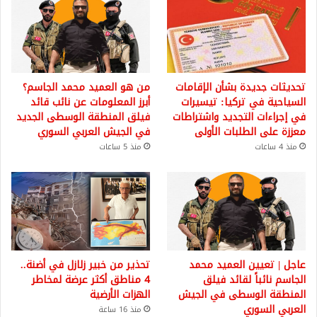
تحديثات جديدة بشأن الإقامات
من هو العميد محمد الجاسم؟
السياحية في تركيا: تيسيرات
أبرز المعلومات عن نائب قائد
في إجراءات التجديد واشتراطات
فيلق المنطقة الوسطى الجديد
معززة على الطلبات الأولى
في الجيش العربي السوري
منذ 4 ساعات
منذ 5 ساعات
عاجل | تعيين العميد محمد
تحذير من خبير زلازل في أضنة..
الجاسم نائباً لقائد فيلق
4 مناطق أكثر عرضة لمخاطر
المنطقة الوسطى في الجيش
الهزات الأرضية
العربي السوري
منذ 16 ساعة