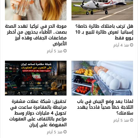
هل ترغب بامتلاك طائرة خاصة؟
موجة الحر في تركيا تهدد الصحة
إسبانيا تعرض طائرة للبيع بـ 10
بصمت.. الأطباء يحذرون من أخطر
يورو فقط
مضاعفات الجفاف وهذه أبرز
الأعراض
منذ 4 أيام
منذ 5 أيام
لماذا يعد وضع البيض في باب
تحقيق: شبكة عملات مشفرة
الثلاجة خطأً صحياً فادحاً يهدد
مرتبطة بالمقامرة ساعدت في
سلامتك؟
تحويل 4 مليارات دولار وسط
مزاعم بالالتفاف على العقوبات
منذ 5 أيام
المفروضة على إيران
منذ 5 أيام