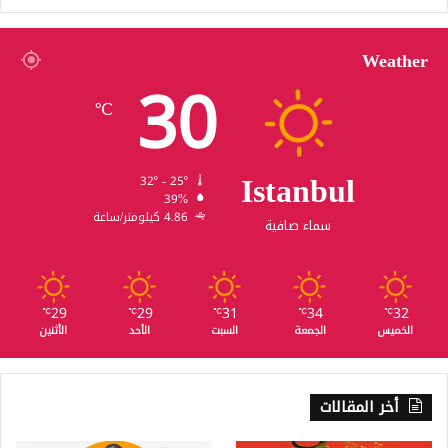
Weather
30
℃
Istanbul
32º - 25º
39%
4.86 كيلومتر/ساعة
سماء صافية
29
29
31
34
32
℃
℃
℃
℃
℃
الخميس
الجمعة
السبت
الأحد
الأثنين
أخر المقالات