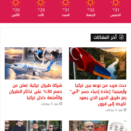
29
29
31
32
31
℃
℃
℃
℃
℃
الخميس
الجمعة
السبت
الأحد
الأثنين
أخر المقالات
حدث فريد من نوعه بين تركيا
شركة طيران تركية تعلن عن
وأرمينيا! إعادة إحياء جسر “آني”
خصم 30% على تذاكر الطيران
رمز طريق الحرير الذي يعود
والأمتعة داخل تركيا
تاريخه إلى قرون
منذ 5 ساعات
منذ 5 ساعات