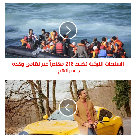
السلطات
التركية
تضبط
218
مهاجراً
غير
نظامي
وهذه
جنسياتهم.
السلطات التركية تضبط 218 مهاجراً غير نظامي وهذه
جنسياتهم.
الشيف
التركي
بوراك
ينشر
صورة
سيارته
ومغرّدون:
هذه
من