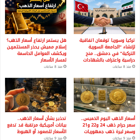
تركيا وسوريا توقعان اتفاقية
هل يستمر ارتفاع أسعار الذهب؟
لإنشاء “الجامعة السورية
إسلام مميش يحذر المستثمرين
التركية” في دمشق.. منح
ويكشف العوامل الحاسمة
دراسية واعتراف بالشهادات
لمسار الأسعار
منذ 8 ساعات
منذ 8 ساعات
أسعار الذهب اليوم الخميس..
تحذير بشأن أسعار الذهب..
سعر جرام ذهب 24 و22 و21
بيانات أمريكية مرتقبة قد تدفع
وسعر ليرة ذهب جمهوريات
الأسعار للصعود أو الهبوط
منذ 9 ساعات
منذ 9 ساعات