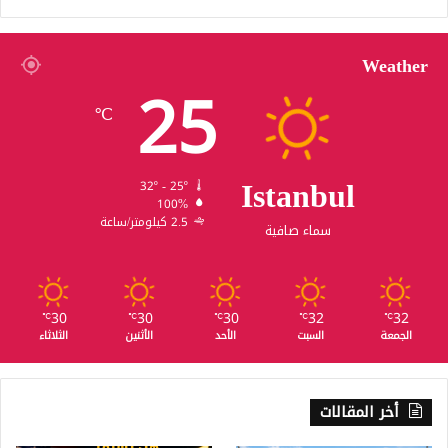
Weather
25
℃
Istanbul
32º - 25º
100%
2.5 كيلومتر/ساعة
سماء صافية
30
30
30
32
32
℃
℃
℃
℃
℃
الجمعة
السبت
الأحد
الأثنين
الثلاثاء
أخر المقالات