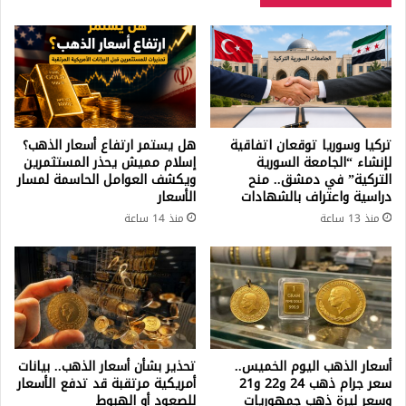
تركيا وسوريا توقعان اتفاقية
هل يستمر ارتفاع أسعار الذهب؟
لإنشاء “الجامعة السورية
إسلام مميش يحذر المستثمرين
التركية” في دمشق.. منح
ويكشف العوامل الحاسمة لمسار
دراسية واعتراف بالشهادات
الأسعار
منذ 13 ساعة
منذ 14 ساعة
أسعار الذهب اليوم الخميس..
تحذير بشأن أسعار الذهب.. بيانات
سعر جرام ذهب 24 و22 و21
أمريكية مرتقبة قد تدفع الأسعار
وسعر ليرة ذهب جمهوريات
للصعود أو الهبوط