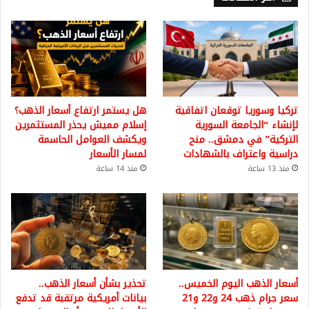
تركيا وسوريا توقعان اتفاقية
هل يستمر ارتفاع أسعار الذهب؟
لإنشاء “الجامعة السورية
إسلام مميش يحذر المستثمرين
التركية” في دمشق.. منح
ويكشف العوامل الحاسمة
دراسية واعتراف بالشهادات
لمسار الأسعار
منذ 13 ساعة
منذ 14 ساعة
أسعار الذهب اليوم الخميس..
تحذير بشأن أسعار الذهب..
سعر جرام ذهب 24 و22 و21
بيانات أمريكية مرتقبة قد تدفع