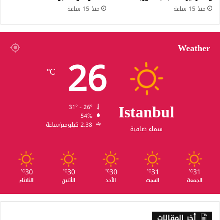
منذ 15 ساعة
منذ 15 ساعة
Weather
26
℃
Istanbul
31º - 26º
54%
2.38 كيلومتر/ساعة
سماء صافية
30
30
30
31
31
℃
℃
℃
℃
℃
الجمعة
السبت
الأحد
الأثنين
الثلاثاء
أخر المقالات