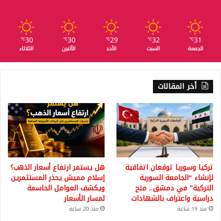
30
30
29
32
31
℃
℃
℃
℃
℃
الجمعة
السبت
الأحد
الأثنين
الثلاثاء
أخر المقالات
تركيا وسوريا توقعان اتفاقية
هل يستمر ارتفاع أسعار الذهب؟
لإنشاء “الجامعة السورية
إسلام مميش يحذر المستثمرين
التركية” في دمشق.. منح
ويكشف العوامل الحاسمة
دراسية واعتراف بالشهادات
لمسار الأسعار
منذ 19 ساعة
منذ 20 ساعة