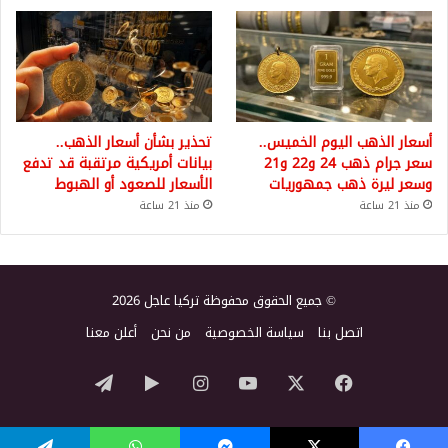
أسعار الذهب اليوم الخميس..
تحذير بشأن أسعار الذهب..
سعر جرام ذهب 24 و22 و21
بيانات أمريكية مرتقبة قد تدفع
وسعر ليرة ذهب جمهوريات
الأسعار للصعود أو الهبوط
منذ 21 ساعة
منذ 21 ساعة
© جميع الحقوق محفوظة تركيا عاجل 2026
اتصل بنا
سياسة الخصوصية
من نحن
أعلن معنا
‫X
فيسبوك
‫YouTube
انستقرام
‏Google
تيلقرام
Play