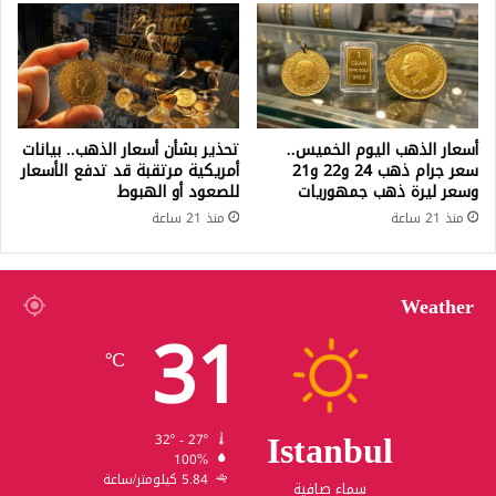
أسعار الذهب اليوم الخميس..
تحذير بشأن أسعار الذهب.. بيانات
سعر جرام ذهب 24 و22 و21
أمريكية مرتقبة قد تدفع الأسعار
وسعر ليرة ذهب جمهوريات
للصعود أو الهبوط
منذ 21 ساعة
منذ 21 ساعة
Weather
31
℃
Istanbul
32º - 27º
100%
5.84 كيلومتر/ساعة
سماء صافية