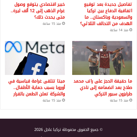
تفاصيل جديدة بعد توقيع
خبير اقتصادي يتوقع وصول
اتفاقية الدفاع بين تركيا
غرام الذهب إلى 12 ألف ليرة..
والسعودية وباكستان.. ما
متى يحدث ذلك؟
الهدف من التحالف الثلاثي؟
منذ 15 ساعة
منذ 14 ساعة
ما حقيقة الحجز على راتب محمد
ميتا تتلقى غرامة قياسية في
صلاح بعد انضمامه إلى نادي
أوروبا بسبب حماية الأطفال..
طرابزون سبور التركي
والشركة تعلن الطعن بالقرار
منذ 15 ساعة
منذ 15 ساعة
© جميع الحقوق محفوظة تركيا عاجل 2026