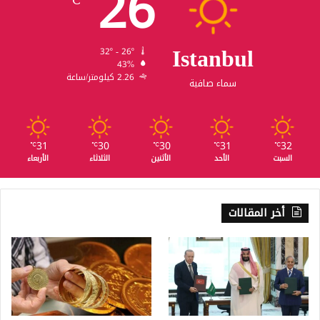
26
℃
Istanbul
32º - 26º
43%
2.26 كيلومتر/ساعة
سماء صافية
31
30
30
31
32
℃
℃
℃
℃
℃
السبت
الأحد
الأثنين
الثلاثاء
الأربعاء
أخر المقالات