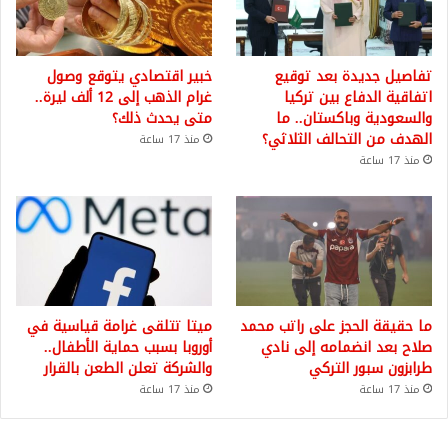
تفاصيل جديدة بعد توقيع
خبير اقتصادي يتوقع وصول
اتفاقية الدفاع بين تركيا
غرام الذهب إلى 12 ألف ليرة..
والسعودية وباكستان.. ما
متى يحدث ذلك؟
الهدف من التحالف الثلاثي؟
منذ 17 ساعة
منذ 17 ساعة
ما حقيقة الحجز على راتب محمد
ميتا تتلقى غرامة قياسية في
صلاح بعد انضمامه إلى نادي
أوروبا بسبب حماية الأطفال..
طرابزون سبور التركي
والشركة تعلن الطعن بالقرار
منذ 17 ساعة
منذ 17 ساعة