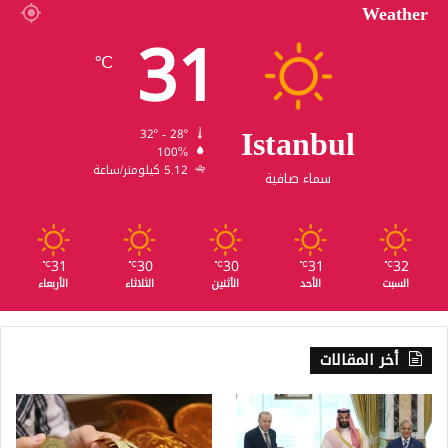
Weather
31
℃
Istanbul
32º - 28º
100%
5.12 كيلومتر/ساعة
سماء صافية
31
30
30
31
32
℃
℃
℃
℃
℃
السبت
الأحد
الأثنين
الثلاثاء
الأربعاء
أخر المقالات